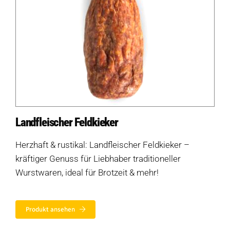
Produkte nach Saison
Weiteres
Hofladen Seebach
Verkaufswagen-Tour
Landfleischer Feldkieker
Weitere Verkaufsstellen
Herzhaft & rustikal: Landfleischer Feldkieker –
Über uns
kräftiger Genuss für Liebhaber traditioneller
Wurstwaren, ideal für Brotzeit & mehr!
Unsere Marken-Familie
Produkt ansehen