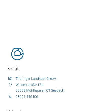
Kontakt
Thüringer Landkost GmbH
Wiesenstraße 17b
99998 Mühlhausen OT Seebach
Auf dieser Seite
Weitere Ressourcen
03601 446406
Diese Seite teilen
Hofladen Seebach