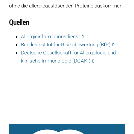
ohne die allergieauslösenden Proteine ​​auskommen.
Klöße
Quellen
Dips
Allergieinformationsdienst
Soßen
Bundesinstitut für Risikobewertung (BfR)
Produkt-Übersicht
Deutsche Gesellschaft für Allergologie und
Jetzt vorbestellen
klinische Immunologie (DGAKI)
Produkte nach Allergenen
Produkte nach Saison
Weiteres
Hofladen Seebach
Verkaufswagen-Tour