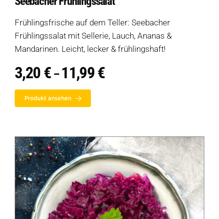
Seebacher Frühlingssalat
Frühlingsfrische auf dem Teller: Seebacher
Frühlingssalat mit Sellerie, Lauch, Ananas &
Mandarinen. Leicht, lecker & frühlingshaft!
3,20
€
11,99
€
Preisspanne:
–
3,20 €
bis
Produkt ansehen
11,99 €