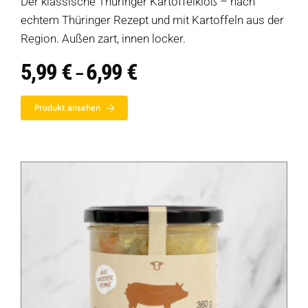
Der klassische Thüringer Kartoffelkloß – nach
echtem Thüringer Rezept und mit Kartoffeln aus der
Region. Außen zart, innen locker.
5,99
€
6,99
€
Preisspanne:
–
5,99 €
bis
Produkt ansehen
6,99 €