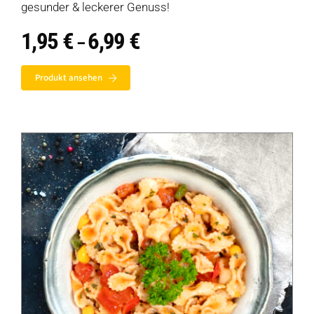
gesunder & leckerer Genuss!
1,95
€
6,99
€
Preisspanne:
–
1,95 €
bis
Produkt ansehen
6,99 €