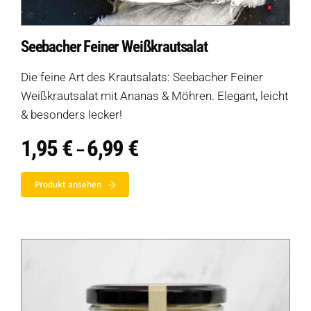
Seebacher Feiner Weißkrautsalat
Die feine Art des Krautsalats: Seebacher Feiner
Weißkrautsalat mit Ananas & Möhren. Elegant, leicht
& besonders lecker!
1,95
€
6,99
€
Preisspanne:
–
1,95 €
bis
Produkt ansehen
6,99 €