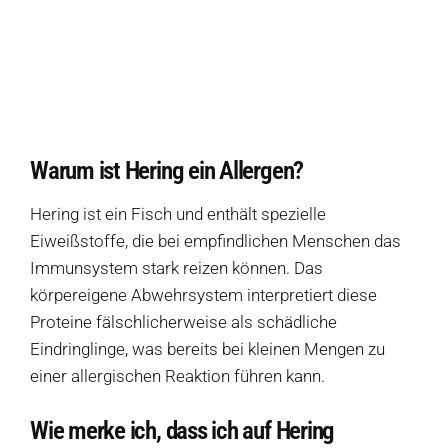
Wie merke ich, dass ich auf Hering allergisch reagiere?
Welche Symptome erzeugt Hering?
Welche Produkte sollte ich meiden, wenn ich keinen Hering vertrage?
Wie wird Hering in Zutatenlisten noch bezeichnet?
Warum ist Hering ein Allergen?
Welche allergiefreien Alternativen ersetzen Hering?
Hering ist ein Fisch und enthält spezielle
Quellen
Eiweißstoffe, die bei empfindlichen Menschen das
Immunsystem stark reizen können. Das
körpereigene Abwehrsystem interpretiert diese
Weitere Ressourcen
Proteine ​​fälschlicherweise als schädliche
Eindringlinge, was bereits bei kleinen Mengen zu
Diese Seite teilen
einer allergischen Reaktion führen kann.
Hofladen Seebach
Wie merke ich, dass ich auf Hering
Verkaufswagen-Tour