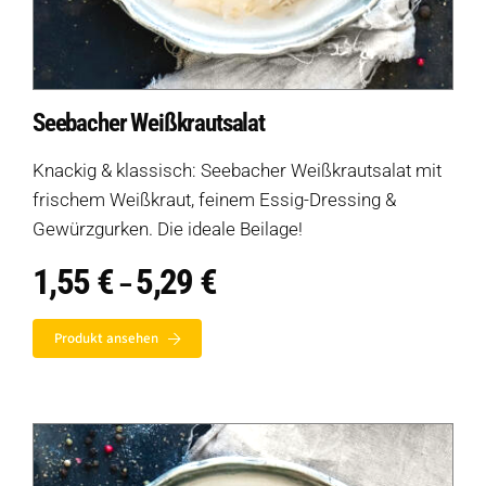
Seebacher Weißkrautsalat
Knackig & klassisch: Seebacher Weißkrautsalat mit
frischem Weißkraut, feinem Essig-Dressing &
Gewürzgurken. Die ideale Beilage!
1,55
€
5,29
€
Preisspanne:
–
1,55 €
bis
Produkt ansehen
5,29 €