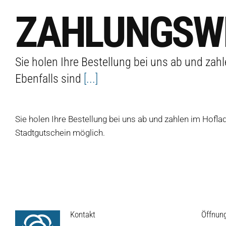
ZAHLUNGSW
Sie holen Ihre Bestellung bei uns ab und zah
Ebenfalls sind
[...]
Produkte
Sie holen Ihre Bestellung bei uns ab und zahlen im Hofl
Salate
Stadtgutschein möglich.
Klöße
Dips
Soßen
Produkt-Übersicht
Jetzt vorbestellen
Kontakt
Öffnun