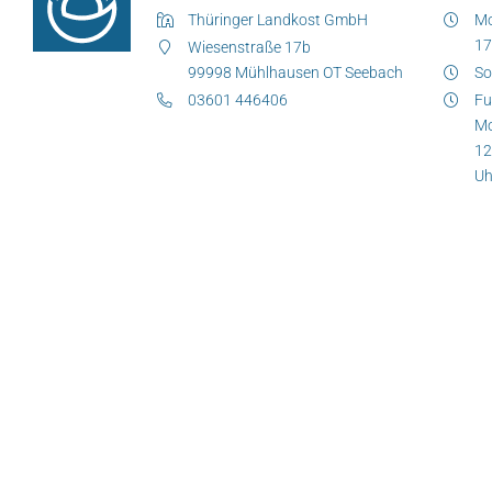
Produkte nach Allergenen
Thüringer Landkost GmbH
Mo
17
Wiesenstraße 17b
Produkte nach Saison
99998 Mühlhausen OT Seebach
So
03601 446406
Fu
Mo
Weiteres
12
Uh
Hofladen Seebach
Verkaufswagen-Tour
Weitere Verkaufsstellen
Über uns
Unsere Marken-Familie