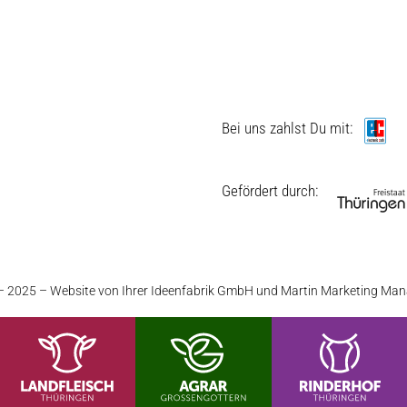
Hofladen Seebach
Verkaufswagen-Tour
Bei uns zahlst Du mit:
Weitere Verkaufsstellen
Gefördert durch:
Über uns
Diese Seite teilen
 2025 – Website von Ihrer
Ideenfabrik GmbH
und
Martin Marketing Ma