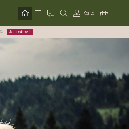
Konto
öße
Jetzt probieren!