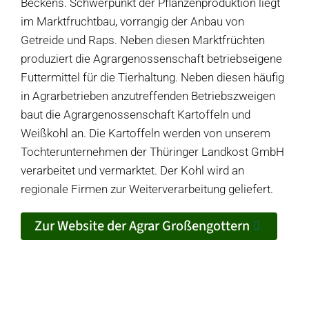
Beckens. Schwerpunkt der Pflanzenproduktion liegt
im Marktfruchtbau, vorrangig der Anbau von
Getreide und Raps. Neben diesen Marktfrüchten
produziert die Agrargenossenschaft betriebseigene
Futtermittel für die Tierhaltung. Neben diesen häufig
in Agrarbetrieben anzutreffenden Betriebszweigen
baut die Agrargenossenschaft Kartoffeln und
Produkte
Weißkohl an. Die Kartoffeln werden von unserem
Tochterunternehmen der Thüringer Landkost GmbH
Produkt-Übersicht
Jetzt vorbestellen
verarbeitet und vermarktet. Der Kohl wird an
Produkte nach Allergenen
regionale Firmen zur Weiterverarbeitung geliefert.
Produkte nach Saison
Zur Website der Agrar Großengottern
Weiteres
Hofladen Seebach