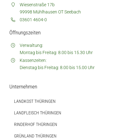
Wiesenstraße 17b
99998 Mühlhausen OT Seebach
03601 4604-0
Öffnungszeiten
Auf dieser Seite
Weitere Ressourcen
Verwaltung:
Montag bis Freitag: 8.00 bis 15.30 Uhr
Diese Seite teilen
Kassenzeiten:
Hofladen Seebach
Dienstag bis Freitag: 8.00 bis 15.00 Uhr
Verkaufswagen-Tour
Unternehmen
Weitere Verkaufsstellen
LANDKOST THÜRINGEN
LANDFLEISCH THÜRINGEN
Über uns
RINDERHOF THÜRINGEN
GRÜNLAND THÜRINGEN