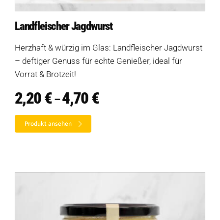
Landfleischer Jagdwurst
Herzhaft & würzig im Glas: Landfleischer Jagdwurst
– deftiger Genuss für echte Genießer, ideal für
Vorrat & Brotzeit!
2,20
€
4,70
€
Preisspanne:
–
2,20 €
bis
Produkt ansehen
4,70 €