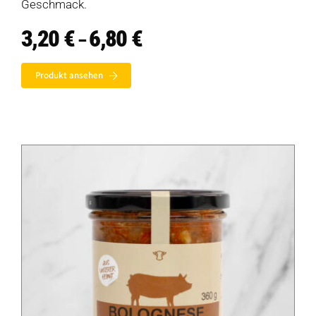
Geschmack.
3,20
€
6,80
€
Preisspanne:
–
3,20 €
bis
Produkt ansehen
6,80 €