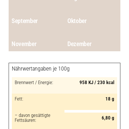
September
Oktober
November
Dezember
Nährwertangaben je 100g
Brennwert / Energie:
958 KJ / 230 kcal
Fett:
18 g
– davon gesättigte
6,80 g
Fettsäuren: