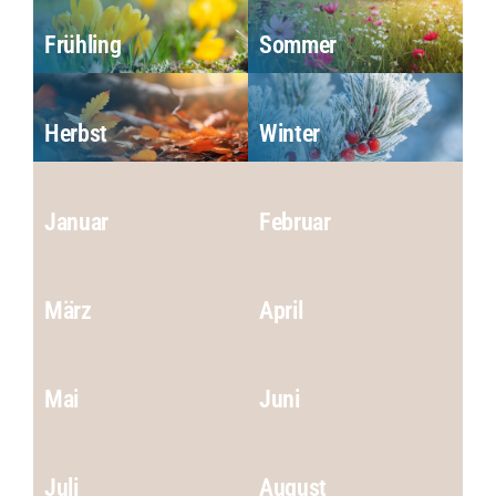
Frühling
Sommer
Herbst
Winter
Januar
Februar
März
April
Mai
Juni
Juli
August