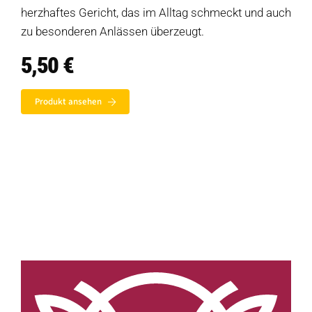
Klöße
herzhaftes Gericht, das im Alltag schmeckt und auch
zu besonderen Anlässen überzeugt.
Dips
5,50
€
Soßen
Produkt-Übersicht
Jetzt vorbestellen
Produkt ansehen
Produkte nach Allergenen
Produkte nach Saison
Weiteres
Hofladen Seebach
Verkaufswagen-Tour
Weitere Verkaufsstellen