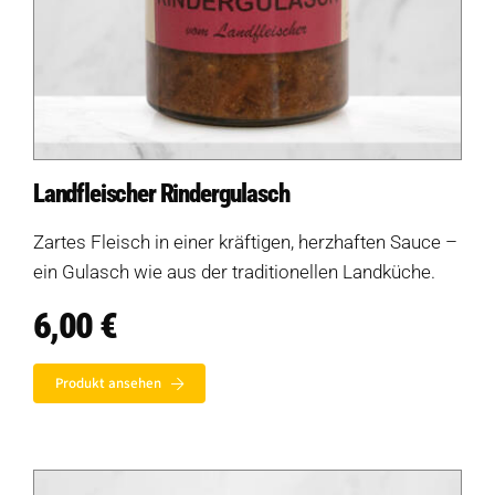
Auf dieser Seite
Beschreibung
Landfleischer Rindergulasch
Saisonale Verfügbarkeit
Zartes Fleisch in einer kräftigen, herzhaften Sauce –
Individuelle Anfrage
ein Gulasch wie aus der traditionellen Landküche.
Wo kannst du dieses Produkt kaufen?
6,00
€
Produktempfehlungen
Produkt ansehen
Weitere Ressourcen