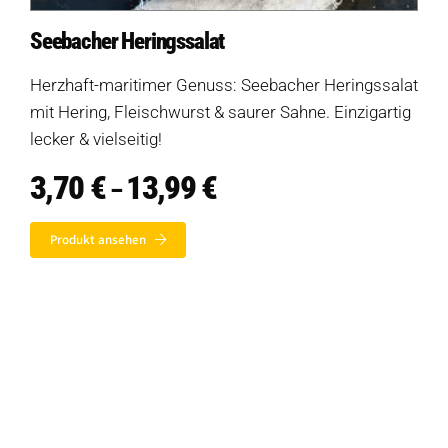
Seebacher Heringssalat
Herzhaft-maritimer Genuss: Seebacher Heringssalat
mit Hering, Fleischwurst & saurer Sahne. Einzigartig
lecker & vielseitig!
3,70
€
13,99
€
Preisspanne:
–
3,70 €
bis
Produkt ansehen
13,99 €