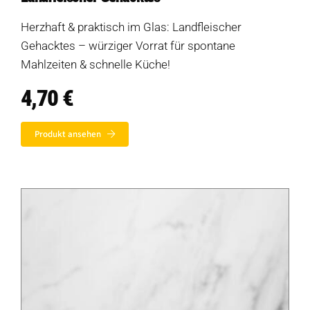
Diese Seite teilen
Hofladen Seebach
Herzhaft & praktisch im Glas: Landfleischer
Gehacktes – würziger Vorrat für spontane
Verkaufswagen-Tour
Mahlzeiten & schnelle Küche!
Weitere Verkaufsstellen
4,70
€
Über uns
Produkt ansehen