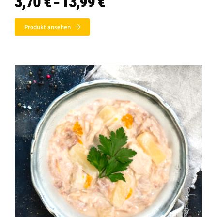
3,70
€
13,99
€
–
3,70 €
bis
Produkt ansehen
13,99 €