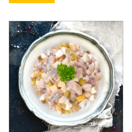
Produkte nach Allergenen
Produkte nach Saison
Weiteres
Hofladen Seebach
Verkaufswagen-Tour
Weitere Verkaufsstellen
Über uns
Unsere Marken-Familie