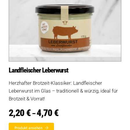
Produkte
Landfleischer Leberwurst
Salate
Herzhafter Brotzeit-Klassiker: Landfleischer
Klöße
Leberwurst im Glas – traditionell & würzig, ideal für
Dips
Brotzeit & Vorrat!
2,20
€
4,70
€
Preisspanne:
Soßen
–
2,20 €
bis
Produkt-Übersicht
Jetzt vorbestellen
Produkt ansehen
4,70 €