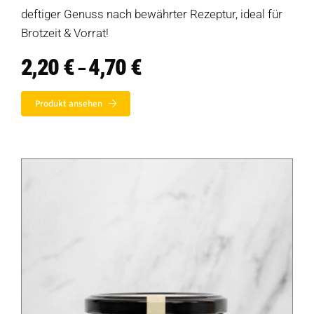
deftiger Genuss nach bewährter Rezeptur, ideal für
Brotzeit & Vorrat!
2,20
€
4,70
€
Preisspanne:
–
2,20 €
bis
Produkt ansehen
4,70 €