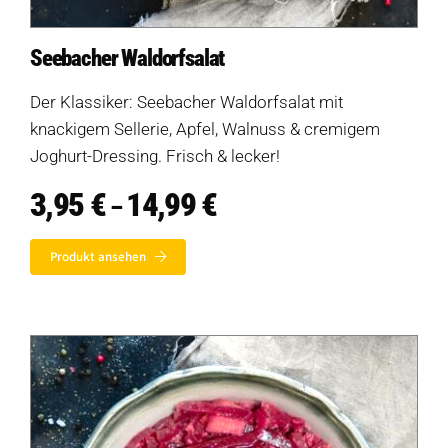
Seebacher Waldorfsalat
Der Klassiker: Seebacher Waldorfsalat mit
knackigem Sellerie, Apfel, Walnuss & cremigem
Joghurt-Dressing. Frisch & lecker!
3,95
€
14,99
€
Preisspanne:
–
3,95 €
bis
Produkt ansehen
14,99 €