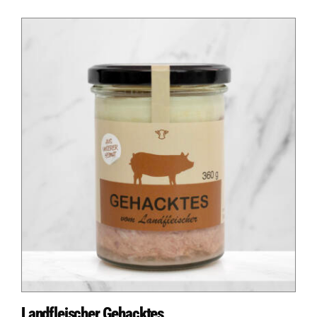
Auf dieser Seite
Logo fehlt
Logo fehlt
Weitere Ressourcen
Landfleischer Gehacktes