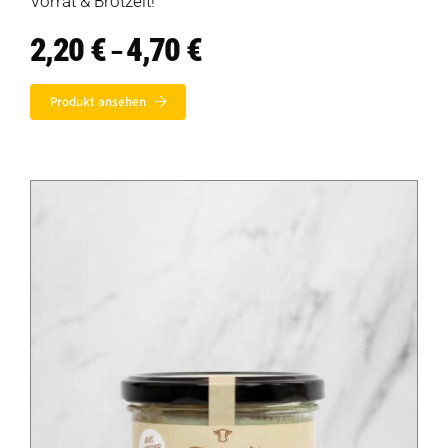
Vorrat & Brotzeit!
2,20
€
4,70
€
Preisspanne:
–
2,20 €
bis
Produkt ansehen
4,70 €