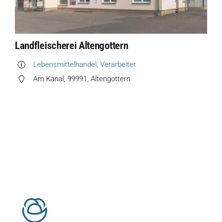
Hofladen Seebach
Verkaufswagen-Tour
Landfleischerei Altengottern
Lebensmittelhandel
,
Verarbeiter
Weitere Verkaufsstellen
Am Kanal, 99991, Altengottern
Über uns
Unsere Marken-Familie