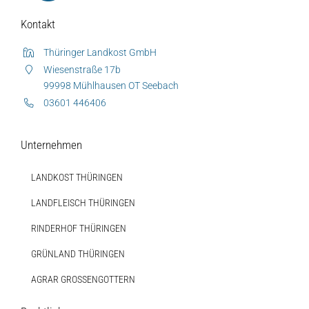
Kontakt
Thüringer Landkost GmbH
Wiesenstraße 17b
99998 Mühlhausen OT Seebach
03601 446406
Unternehmen
LANDKOST THÜRINGEN
LANDFLEISCH THÜRINGEN
Auf dieser Seite
Weitere Ressourcen
RINDERHOF THÜRINGEN
Diese Seite teilen
GRÜNLAND THÜRINGEN
Hofladen Seebach
AGRAR GROSSENGOTTERN
Verkaufswagen-Tour