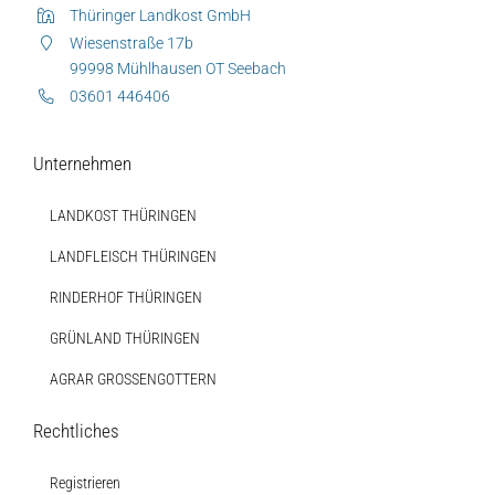
Thüringer Landkost GmbH
Wiesenstraße 17b
99998 Mühlhausen OT Seebach
03601 446406
Unternehmen
Auf dieser Seite
Weitere Ressourcen
LANDKOST THÜRINGEN
Diese Seite teilen
Hofladen Seebach
LANDFLEISCH THÜRINGEN
RINDERHOF THÜRINGEN
Verkaufswagen-Tour
GRÜNLAND THÜRINGEN
Weitere Verkaufsstellen
AGRAR GROSSENGOTTERN
Über uns
Rechtliches
Registrieren