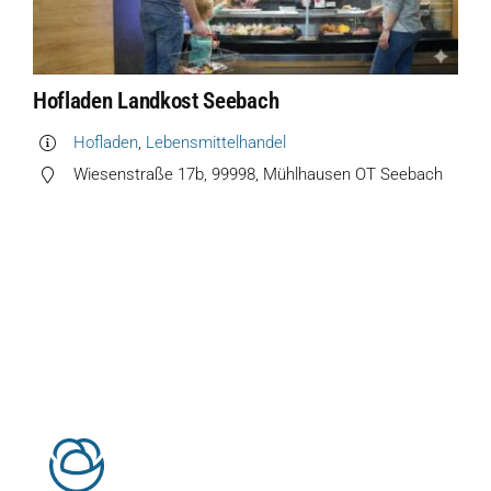
Hofladen Seebach
Verkaufswagen-Tour
Hofladen Landkost Seebach
Hofladen
,
Lebensmittelhandel
Weitere Verkaufsstellen
Wiesenstraße 17b, 99998, Mühlhausen OT Seebach
Über uns
Unsere Marken-Familie