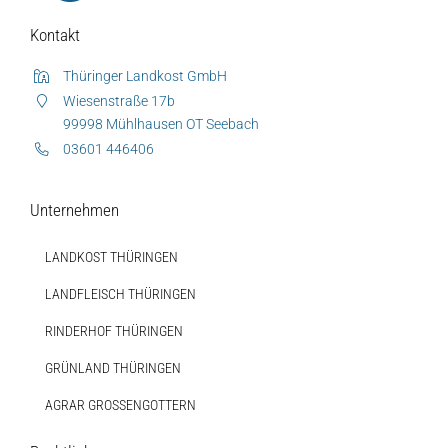
Kontakt
Thüringer Landkost GmbH
Wiesenstraße 17b
99998 Mühlhausen OT Seebach
03601 446406
Unternehmen
LANDKOST THÜRINGEN
LANDFLEISCH THÜRINGEN
Auf dieser Seite
Weitere Ressourcen
RINDERHOF THÜRINGEN
Diese Seite teilen
GRÜNLAND THÜRINGEN
Hofladen Seebach
AGRAR GROSSENGOTTERN
Verkaufswagen-Tour