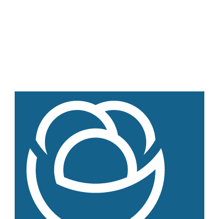
Salate
Klöße
Dips
Soßen
Produkt-Übersicht
Jetzt vorbestellen
Produkte nach Allergenen
Produkte nach Saison
Weiteres
Hofladen Seebach