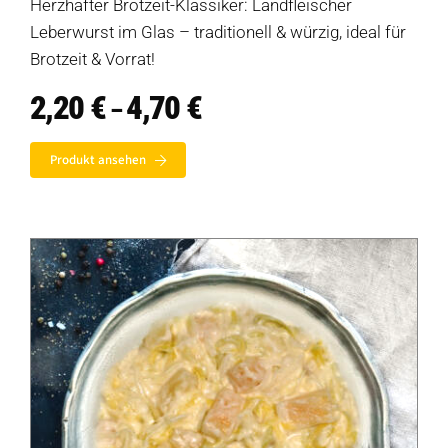
Herzhafter Brotzeit-Klassiker: Landfleischer
Leberwurst im Glas – traditionell & würzig, ideal für
Verkaufswagen-Tour
Brotzeit & Vorrat!
2,20
€
4,70
€
Preisspanne:
Weitere Verkaufsstellen
–
2,20 €
bis
Über uns
Produkt ansehen
4,70 €