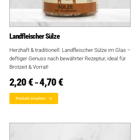
Landfleischer Sülze
Herzhaft & traditionell: Landfleischer Sülze im Glas –
deftiger Genuss nach bewährter Rezeptur, ideal für
Brotzeit & Vorrat!
2,20
€
4,70
€
Preisspanne:
–
2,20 €
bis
Produkt ansehen
4,70 €