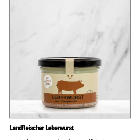
Auf dieser Seite
Weitere Ressourcen
Landfleischer Leberwurst
Diese Seite teilen
Hofladen Seebach