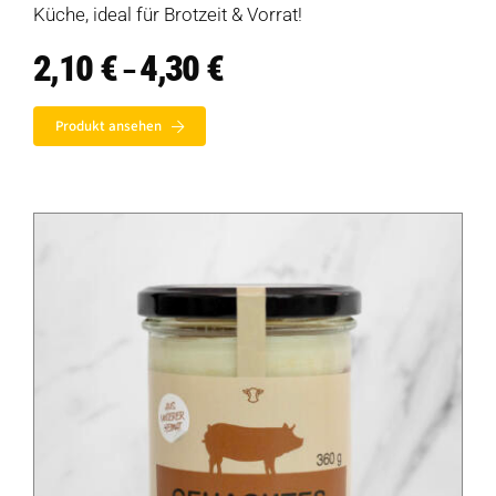
Küche, ideal für Brotzeit & Vorrat!
2,10
€
4,30
€
Preisspanne:
–
2,10 €
bis
Produkt ansehen
4,30 €