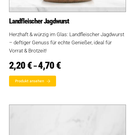
Landfleischer Jagdwurst
Herzhaft & würzig im Glas: Landfleischer Jagdwurst
– deftiger Genuss für echte Genießer, ideal für
Vorrat & Brotzeit!
2,20
€
4,70
€
Preisspanne:
–
2,20 €
bis
Produkt ansehen
4,70 €