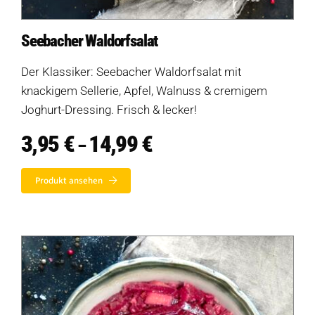
Seebacher Waldorfsalat
Der Klassiker: Seebacher Waldorfsalat mit
knackigem Sellerie, Apfel, Walnuss & cremigem
Joghurt-Dressing. Frisch & lecker!
3,95
€
14,99
€
Preisspanne:
–
3,95 €
bis
Produkt ansehen
14,99 €