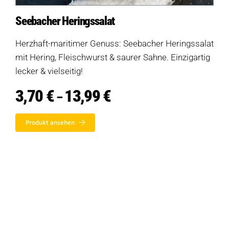
Seebacher Heringssalat
Herzhaft-maritimer Genuss: Seebacher Heringssalat
mit Hering, Fleischwurst & saurer Sahne. Einzigartig
lecker & vielseitig!
3,70
€
13,99
€
Preisspanne:
–
3,70 €
bis
Produkt ansehen
13,99 €