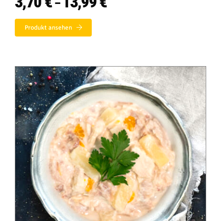
3,70
€
13,99
€
–
3,70 €
bis
Produkt ansehen
13,99 €