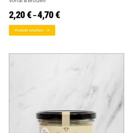
Vorrat & Brotzeit!
2,20
€
4,70
€
Preisspanne:
–
2,20 €
bis
Produkt ansehen
4,70 €