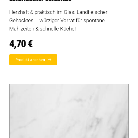
Diese Seite teilen
Hofladen Seebach
Herzhaft & praktisch im Glas: Landfleischer
Gehacktes – würziger Vorrat für spontane
Verkaufswagen-Tour
Mahlzeiten & schnelle Küche!
Weitere Verkaufsstellen
4,70
€
Über uns
Produkt ansehen