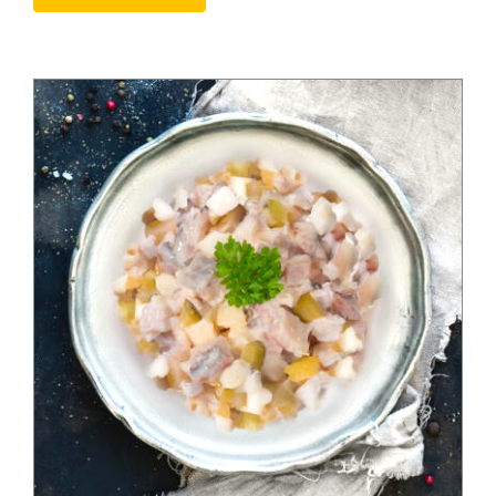
Produkte nach Allergenen
Produkte nach Saison
Weiteres
Hofladen Seebach
Verkaufswagen-Tour
Weitere Verkaufsstellen
Über uns
Unsere Marken-Familie