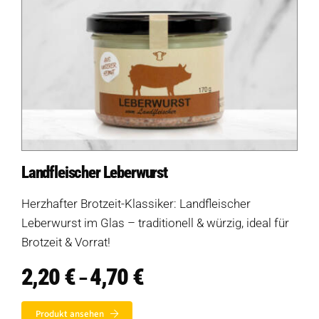
Produkte
Landfleischer Leberwurst
Salate
Herzhafter Brotzeit-Klassiker: Landfleischer
Klöße
Leberwurst im Glas – traditionell & würzig, ideal für
Dips
Brotzeit & Vorrat!
2,20
€
4,70
€
Preisspanne:
Soßen
–
2,20 €
bis
Produkt-Übersicht
Jetzt vorbestellen
Produkt ansehen
4,70 €