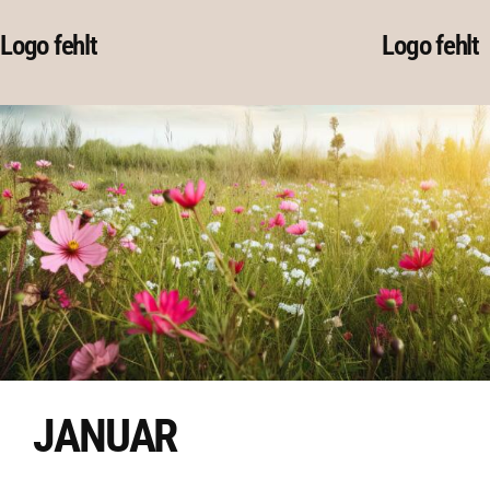
Skip
Logo fehlt
Logo fehlt
to
content
JANUAR