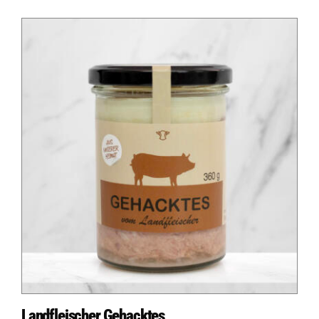
Auf dieser Seite
Logo fehlt
Logo fehlt
Weitere Ressourcen
Landfleischer Gehacktes