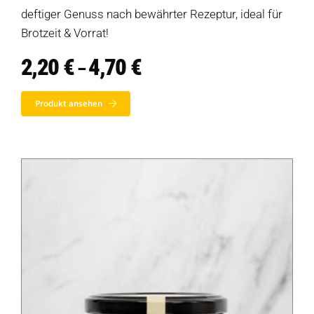
deftiger Genuss nach bewährter Rezeptur, ideal für
Brotzeit & Vorrat!
2,20
€
4,70
€
Preisspanne:
–
2,20 €
bis
Produkt ansehen
4,70 €