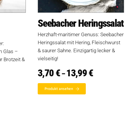
Seebacher Heringssalat
Herzhaft-maritimer Genuss: Seebacher
Heringssalat mit Hering, Fleischwurst
r:
& saurer Sahne. Einzigartig lecker &
m Glas –
vielseitig!
ür Brotzeit &
3,70
€
13,99
€
Preisspanne:
–
3,70 €
isspanne:
bis
0 €
13,99 €
Produkt ansehen
0 €