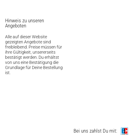
Hinweis zu unseren
Angeboten
Alle auf dieser Website
gezeigten Angebote sind
Auf dieser Seite
Logo fehlt
freibleibend. Preise müssen für
ihre Gültigkeit, unsererseits
bestätigt werden. Du erhältst
Logo fehlt
von uns eine Bestätigung die
Grundlage für Deine Bestellung
ist.
Weitere Ressourcen
Hofladen Seebach
Verkaufswagen-Tour
Bei uns zahlst Du mit: