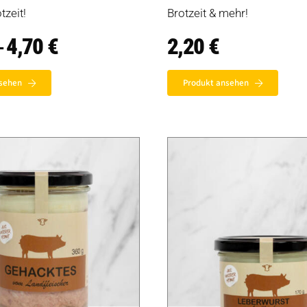
tzeit!
Brotzeit & mehr!
4,70
€
Preisspanne:
2,20
€
–
2,20 €
bis
4,70 €
sehen
Produkt ansehen