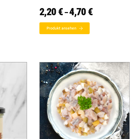
2,20
€
4,70
€
Preisspanne:
–
2,20 €
bis
4,70 €
Produkt ansehen