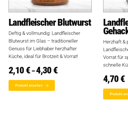
Landfleischer Blutwurst
Landfl
Gehack
Deftig & vollmundig: Landfleischer
Blutwurst im Glas – traditioneller
Herzhaft & 
Genuss für Liebhaber herzhafter
Landfleisch
Küche, ideal für Brotzeit & Vorrat!
Vorrat für 
schnelle Kü
2,10
€
4,30
€
Preisspanne:
–
2,10 €
4,70
€
Produkte
bis
4,30 €
Produkt ansehen
Produkt an
Salate
Klöße
Dips