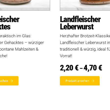
eischer
Landfleischer
tes
Leberwurst
praktisch im Glas:
Herzhafter Brotzeit-Klassike
er Gehacktes – würziger
Landfleischer Leberwurst i
spontane Mahlzeiten &
traditionell & würzig, ideal f
che!
Vorrat!
2,20
€
4,70
€
Pre
–
2,2
bis
4,7
sehen
Produkt ansehen