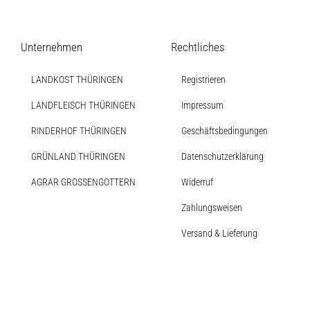
Soßen
Produkt-Übersicht
Jetzt vorbestellen
Unternehmen
Rechtliches
Produkte nach Allergenen
LANDKOST THÜRINGEN
Registrieren
Produkte nach Saison
LANDFLEISCH THÜRINGEN
Impressum
RINDERHOF THÜRINGEN
Geschäftsbedingungen
Weiteres
GRÜNLAND THÜRINGEN
Datenschutzerklärung
AGRAR GROSSENGOTTERN
Widerruf
Hofladen Seebach
Zahlungsweisen
Verkaufswagen-Tour
Versand & Lieferung
Weitere Verkaufsstellen
Über uns