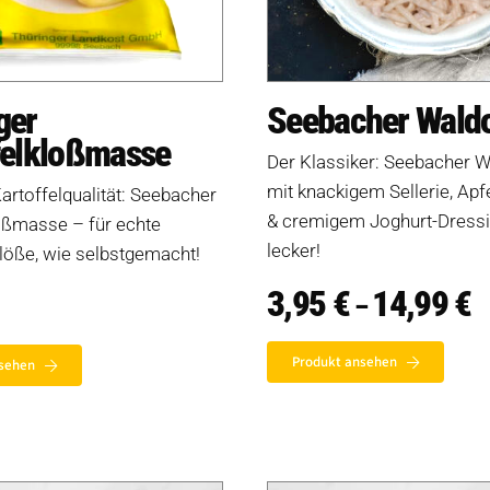
ger
Seebacher Waldo
felkloßmasse
Der Klassiker: Seebacher W
mit knackigem Sellerie, Apf
artoffelqualität: Seebacher
& cremigem Joghurt-Dressi
oßmasse – für echte
lecker!
löße, wie selbstgemacht!
3,95
€
14,99
€
P
–
3,
bi
1
Produkt ansehen
sehen