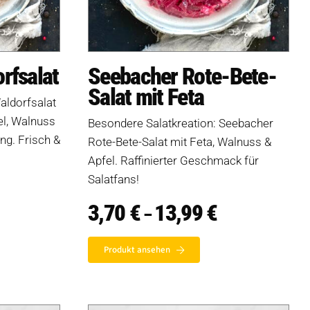
rfsalat
Seebacher Rote-Bete-
Salat mit Feta
aldorfsalat
el, Walnuss
Besondere Salatkreation: Seebacher
ng. Frisch &
Rote-Bete-Salat mit Feta, Walnuss &
Apfel. Raffinierter Geschmack für
Salatfans!
reisspanne:
95 €
3,70
€
13,99
€
Preisspanne:
–
s
3,70 €
4,99 €
bis
13,99 €
Produkt ansehen