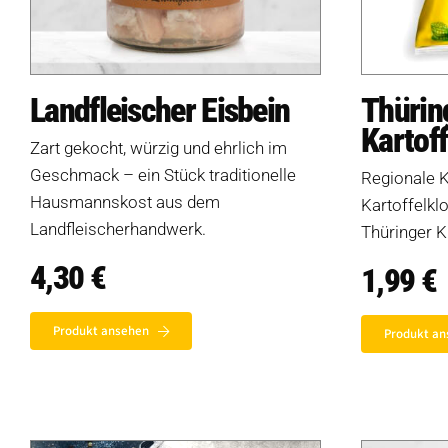
Landfleischer Eisbein
Thürin
Kartof
Zart gekocht, würzig und ehrlich im
Geschmack – ein Stück traditionelle
Regionale K
Hausmannskost aus dem
Kartoffelkl
Landfleischerhandwerk.
Thüringer K
4,30
€
1,99
€
Produkt ansehen
Produkt an