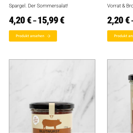
Spargel. Der Sommersalat!
Vorrat & Bro
4,20
€
15,99
€
Preisspanne:
2,20
€
–
4,20 €
bis
15,99 €
Produkt ansehen
Produkt an