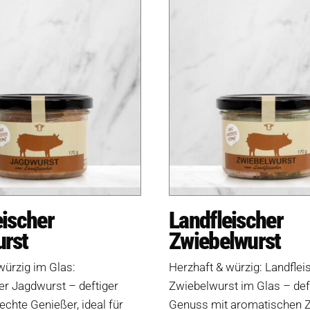
eischer
Landfleischer
rst
Zwiebelwurst
würzig im Glas:
Herzhaft & würzig: Landflei
er Jagdwurst – deftiger
Zwiebelwurst im Glas – def
echte Genießer, ideal für
Genuss mit aromatischen Z