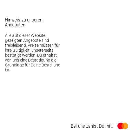
Hinweis zu unseren
Angeboten
Alle auf dieser Website
gezeigten Angebote sind
Auf dieser Seite
Logo fehlt
freibleibend. Preise müssen für
ihre Gültigkeit, unsererseits
bestätigt werden. Du erhältst
Logo fehlt
von uns eine Bestätigung die
Grundlage für Deine Bestellung
ist.
Weitere Ressourcen
Hofladen Seebach
Verkaufswagen-Tour
Bei uns zahlst Du mit: