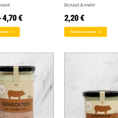
tzeit!
Brotzeit & mehr!
4,70
€
Preisspanne:
2,20
€
–
2,20 €
bis
4,70 €
sehen
Produkt ansehen