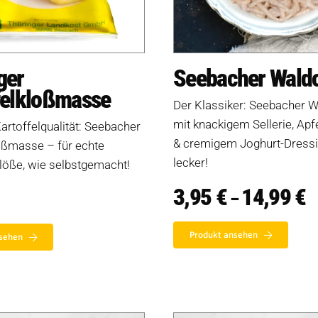
ger
Seebacher Waldo
felkloßmasse
Der Klassiker: Seebacher W
mit knackigem Sellerie, Apf
artoffelqualität: Seebacher
& cremigem Joghurt-Dressi
oßmasse – für echte
lecker!
löße, wie selbstgemacht!
3,95
€
14,99
€
P
–
3,
bi
1
Produkt ansehen
sehen