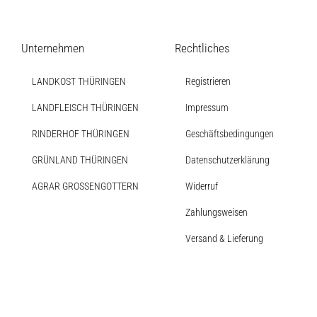
Soßen
Produkt-Übersicht
Jetzt vorbestellen
Unternehmen
Rechtliches
Produkte nach Allergenen
LANDKOST THÜRINGEN
Registrieren
Produkte nach Saison
LANDFLEISCH THÜRINGEN
Impressum
RINDERHOF THÜRINGEN
Geschäftsbedingungen
Weiteres
GRÜNLAND THÜRINGEN
Datenschutzerklärung
AGRAR GROSSENGOTTERN
Widerruf
Hofladen Seebach
Zahlungsweisen
Verkaufswagen-Tour
Versand & Lieferung
Weitere Verkaufsstellen
Über uns