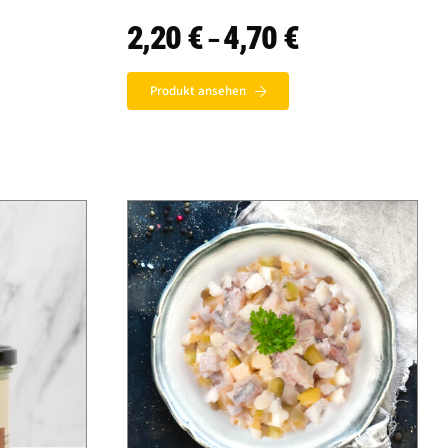
2,20
€
4,70
€
Preisspanne:
–
2,20 €
bis
4,70 €
Produkt ansehen