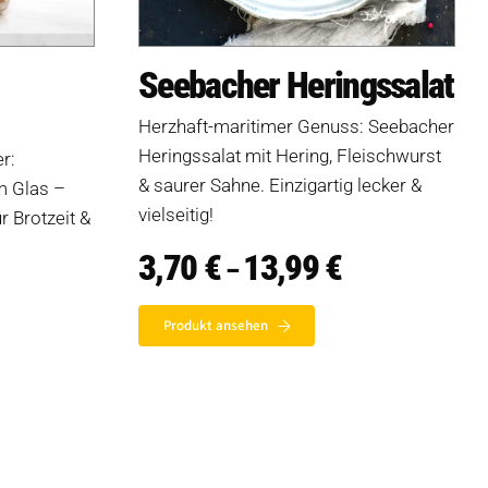
Seebacher Heringssalat
Herzhaft-maritimer Genuss: Seebacher
Heringssalat mit Hering, Fleischwurst
r:
& saurer Sahne. Einzigartig lecker &
m Glas –
vielseitig!
ür Brotzeit &
3,70
€
13,99
€
Preisspanne:
–
3,70 €
isspanne:
bis
0 €
13,99 €
Produkt ansehen
0 €