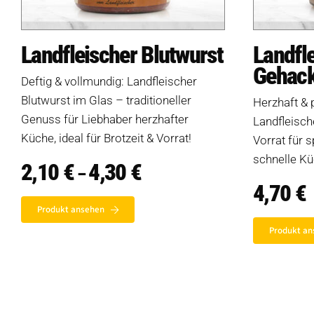
Landfleischer Blutwurst
Landfl
Gehack
Deftig & vollmundig: Landfleischer
Blutwurst im Glas – traditioneller
Herzhaft & 
Genuss für Liebhaber herzhafter
Landfleisch
Küche, ideal für Brotzeit & Vorrat!
Vorrat für 
schnelle Kü
2,10
€
4,30
€
Preisspanne:
–
2,10 €
4,70
€
Produkte
bis
4,30 €
Produkt ansehen
Produkt an
Salate
Klöße
Dips