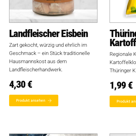
Landfleischer Eisbein
Thürin
Kartof
Zart gekocht, würzig und ehrlich im
Geschmack – ein Stück traditionelle
Regionale K
Hausmannskost aus dem
Kartoffelkl
Landfleischerhandwerk.
Thüringer K
4,30
€
1,99
€
Produkt ansehen
Produkt an