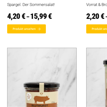
Spargel. Der Sommersalat!
Vorrat & Bro
4,20
€
15,99
€
Preisspanne:
2,20
€
–
4,20 €
bis
15,99 €
Produkt ansehen
Produkt an