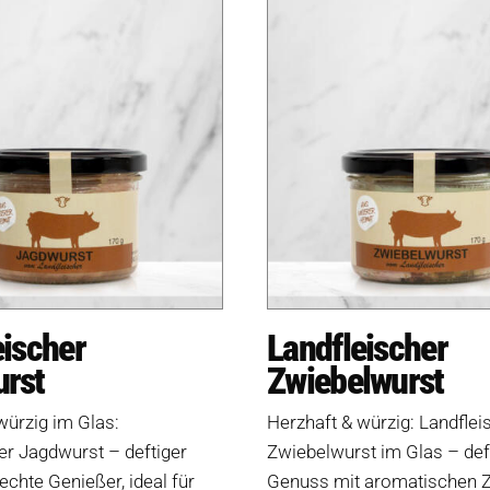
eischer
Landfleischer
rst
Zwiebelwurst
würzig im Glas:
Herzhaft & würzig: Landflei
er Jagdwurst – deftiger
Zwiebelwurst im Glas – def
echte Genießer, ideal für
Genuss mit aromatischen Z