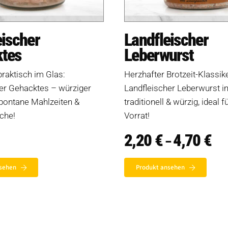
eischer
Landfleischer
tes
Leberwurst
praktisch im Glas:
Herzhafter Brotzeit-Klassike
er Gehacktes – würziger
Landfleischer Leberwurst i
spontane Mahlzeiten &
traditionell & würzig, ideal f
che!
Vorrat!
2,20
€
4,70
€
Pre
–
2,2
bis
4,7
sehen
Produkt ansehen