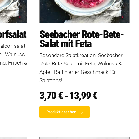
rfsalat
Seebacher Rote-Bete-
Salat mit Feta
aldorfsalat
el, Walnuss
Besondere Salatkreation: Seebacher
ng. Frisch &
Rote-Bete-Salat mit Feta, Walnuss &
Apfel. Raffinierter Geschmack für
Salatfans!
reisspanne:
95 €
3,70
€
13,99
€
Preisspanne:
–
s
3,70 €
4,99 €
bis
13,99 €
Produkt ansehen