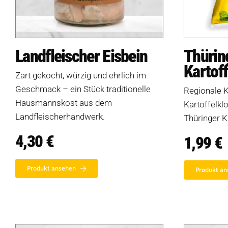
Landfleischer Eisbein
Thürin
Kartof
Zart gekocht, würzig und ehrlich im
Geschmack – ein Stück traditionelle
Regionale K
Hausmannskost aus dem
Kartoffelkl
Landfleischerhandwerk.
Thüringer K
4,30
€
1,99
€
Produkt ansehen
Produkt an