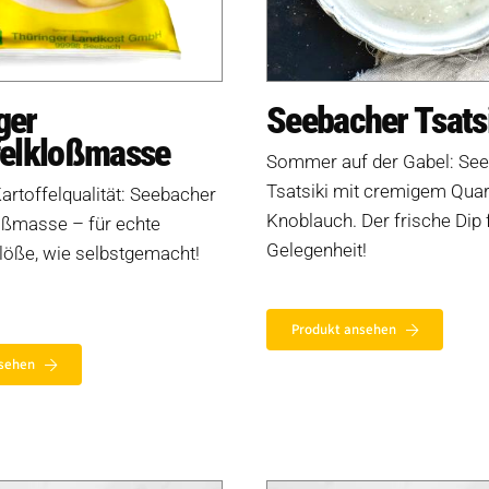
ger
Seebacher Tsats
felkloßmasse
Sommer auf der Gabel: Se
Tsatsiki mit cremigem Quar
artoffelqualität: Seebacher
Knoblauch. Der frische Dip 
oßmasse – für echte
Gelegenheit!
löße, wie selbstgemacht!
Produkt ansehen
sehen