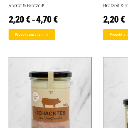
Vorrat & Brotzeit!
Brotzeit & 
2,20
€
4,70
€
Preisspanne:
2,20
€
–
2,20 €
bis
4,70 €
Produkt ansehen
Produkt an