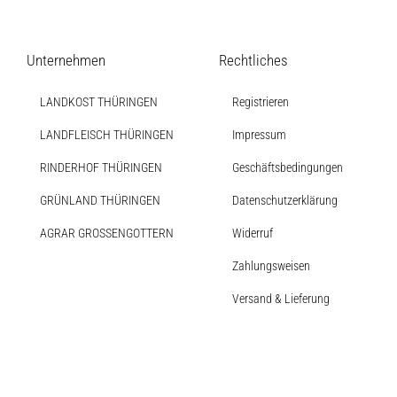
Soßen
Produkt-Übersicht
Jetzt vorbestellen
Unternehmen
Rechtliches
Produkte nach Allergenen
LANDKOST THÜRINGEN
Registrieren
Produkte nach Saison
LANDFLEISCH THÜRINGEN
Impressum
RINDERHOF THÜRINGEN
Geschäftsbedingungen
Weiteres
GRÜNLAND THÜRINGEN
Datenschutzerklärung
AGRAR GROSSENGOTTERN
Widerruf
Hofladen Seebach
Zahlungsweisen
Verkaufswagen-Tour
Versand & Lieferung
Weitere Verkaufsstellen
Über uns