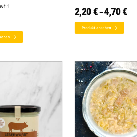
mehr!
2,20
€
4,70
€
Pre
–
2,2
bis
4,7
Produkt ansehen
sehen