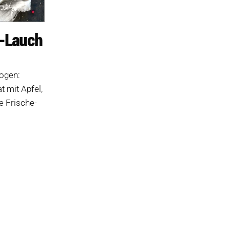
l-Lauch
ogen:
 mit Apfel,
e Frische-
reisspanne:
35 €
s
2,49 €