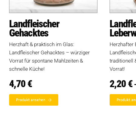
Landfleischer
Landfl
Gehacktes
Leberw
Herzhaft & praktisch im Glas:
Herzhafter 
Landfleischer Gehacktes – würziger
Landfleisch
Vorrat für spontane Mahlzeiten &
traditionell 
schnelle Küche!
Vorrat!
4,70
€
2,20
€
Produkte
Produkt ansehen
Produkt an
Salate
Klöße
Dips