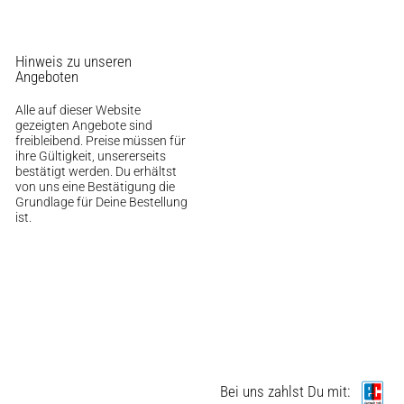
Hinweis zu unseren
Angeboten
Alle auf dieser Website
gezeigten Angebote sind
Auf dieser Seite
Logo fehlt
freibleibend. Preise müssen für
ihre Gültigkeit, unsererseits
bestätigt werden. Du erhältst
Logo fehlt
von uns eine Bestätigung die
Grundlage für Deine Bestellung
ist.
Weitere Ressourcen
Hofladen Seebach
Verkaufswagen-Tour
Bei uns zahlst Du mit: