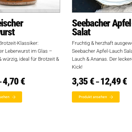
eischer
Seebacher Apfe
urst
Salat
Brotzeit-Klassiker:
Fruchtig & herzhaft ausgew
er Leberwurst im Glas –
Seebacher Apfel-Lauch Salat
& würzig, ideal für Brotzeit &
Lauch & Ananas. Der lecker
Kick!
4,70
€
Preisspanne:
3,35
€
12,49
€
P
–
–
2,20 €
3,
bis
bi
4,70 €
1
sehen
Produkt ansehen