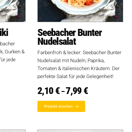
iki
Seebacher Bunter
Nudelsalat
ebacher
k, Gurken &
Farbenfroh & lecker: Seebacher Bunter
für jede
Nudelsalat mit Nudeln, Paprika,
Tomaten & italienischen Kräutern. Der
perfekte Salat für jede Gelegenheit!
2,10
€
7,99
€
Preisspanne:
–
2,10 €
bis
7,99 €
Produkt ansehen