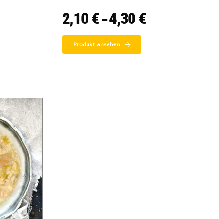
isspanne:
2,10
€
4,30
€
Preisspanne:
–
0 €
2,10 €
bis
0 €
4,30 €
Produkt ansehen