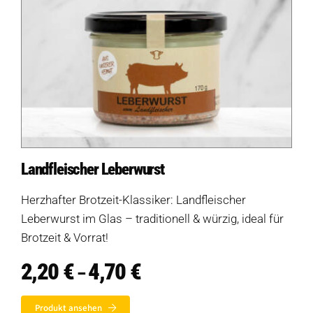
Landfleischer Leberwurst
Herzhafter Brotzeit-Klassiker: Landfleischer
Leberwurst im Glas – traditionell & würzig, ideal für
Brotzeit & Vorrat!
2,20
€
4,70
€
Preisspanne:
–
2,20 €
bis
Produkt ansehen
4,70 €