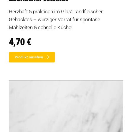
Diese Seite teilen
Hofladen Seebach
Herzhaft & praktisch im Glas: Landfleischer
Gehacktes – würziger Vorrat für spontane
Verkaufswagen-Tour
Mahlzeiten & schnelle Küche!
Weitere Verkaufsstellen
4,70
€
Über uns
Produkt ansehen