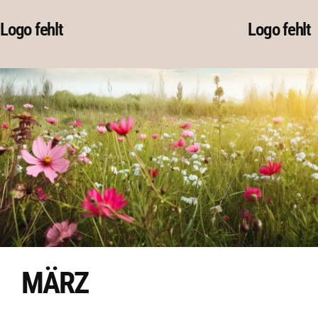
Skip
Logo fehlt
Logo fehlt
to
content
MÄRZ