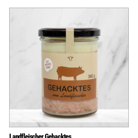
Auf dieser Seite
Logo fehlt
Logo fehlt
Weitere Ressourcen
Landfleischer Gehacktes