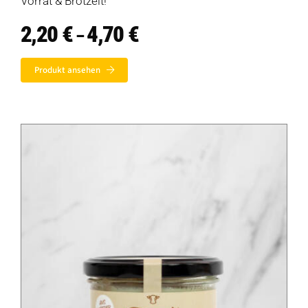
Vorrat & Brotzeit!
2,20
€
4,70
€
Preisspanne:
–
2,20 €
bis
Produkt ansehen
4,70 €