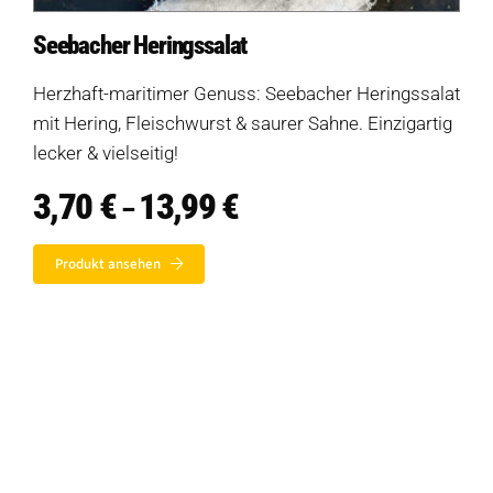
Hofladen Seebach
Seebacher Heringssalat
Verkaufswagen-Tour
Herzhaft-maritimer Genuss: Seebacher Heringssalat
mit Hering, Fleischwurst & saurer Sahne. Einzigartig
Weitere Verkaufsstellen
lecker & vielseitig!
Über uns
3,70
€
13,99
€
Preisspanne:
–
3,70 €
bis
Unsere Marken-Familie
Produkt ansehen
13,99 €