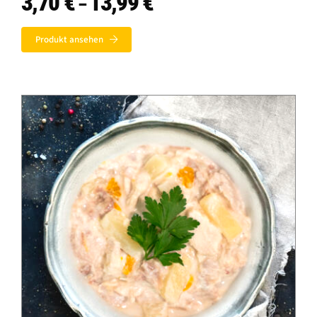
3,70
€
13,99
€
–
3,70 €
bis
Produkt ansehen
13,99 €