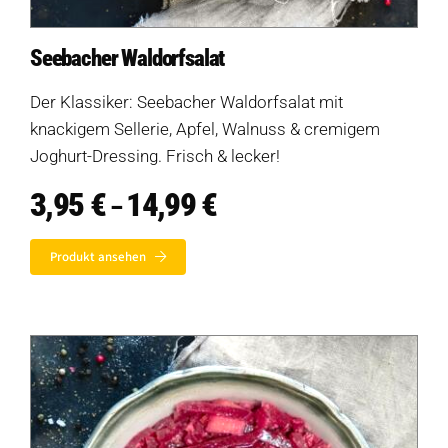
Seebacher Waldorfsalat
Der Klassiker: Seebacher Waldorfsalat mit
knackigem Sellerie, Apfel, Walnuss & cremigem
Joghurt-Dressing. Frisch & lecker!
3,95
€
14,99
€
Preisspanne:
–
3,95 €
bis
Produkt ansehen
14,99 €