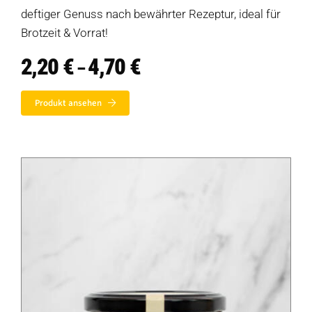
deftiger Genuss nach bewährter Rezeptur, ideal für
Brotzeit & Vorrat!
2,20
€
4,70
€
Preisspanne:
–
2,20 €
bis
Produkt ansehen
4,70 €