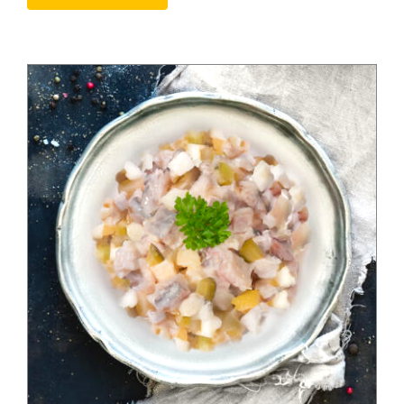
Produkte
Salate
Klöße
Dips
Soßen
Produkt-Übersicht
Jetzt vorbestellen
Produkte nach Allergenen
Produkte nach Saison
Weiteres