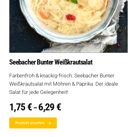
Seebacher Bunter Weißkrautsalat
Farbenfroh & knackig-frisch: Seebacher Bunter
Weißkrautsalat mit Möhren & Paprika. Der ideale
Salat für jede Gelegenheit!
1,75
€
6,29
€
Preisspanne:
–
1,75 €
bis
Produkt ansehen
6,29 €