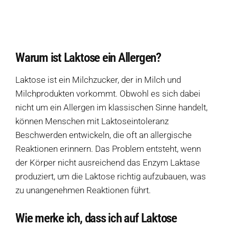
Warum ist Laktose ein Allergen?
Wie merke ich, dass ich auf Laktose allergisch reagiere?
Welche Symptome erzeugt eine Laktoseunverträglichkeit?
Warum ist Laktose ein Allergen?
Welche Produkte sollte ich meiden, wenn ich keine Laktose vertrage?
Laktose ist ein Milchzucker, der in Milch und
Wie wird Laktose in Zutatenlisten noch bezeichnet?
Milchprodukten vorkommt. Obwohl es sich dabei
nicht um ein Allergen im klassischen Sinne handelt,
Welche allergiefreien Alternativen ersetzen Laktose?
können Menschen mit Laktoseintoleranz
Quellen
Beschwerden entwickeln, die oft an allergische
Reaktionen erinnern. Das Problem entsteht, wenn
der Körper nicht ausreichend das Enzym Laktase
Weitere Ressourcen
produziert, um die Laktose richtig aufzubauen, was
zu unangenehmen Reaktionen führt.
Diese Seite teilen
Hofladen Seebach
Wie merke ich, dass ich auf Laktose