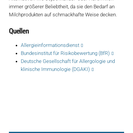
immer größerer Beliebtheit, da sie den Bedarf an
Salate
Milchprodukten auf schmackhafte Weise decken.
Klöße
Quellen
Dips
Allergieinformationsdienst
Soßen
Bundesinstitut für Risikobewertung (BfR)
Produkt-Übersicht
Deutsche Gesellschaft für Allergologie und
Jetzt vorbestellen
klinische Immunologie (DGAKI)
Produkte nach Allergenen
Produkte nach Saison
Weiteres
Hofladen Seebach