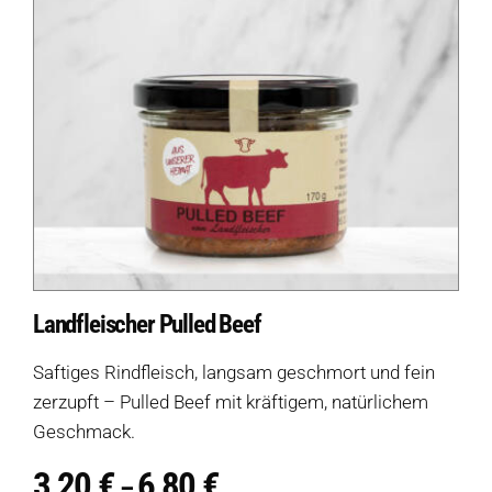
Landfleischer Pulled Beef
Saftiges Rindfleisch, langsam geschmort und fein
zerzupft – Pulled Beef mit kräftigem, natürlichem
Geschmack.
3,20
€
6,80
€
Preisspanne:
–