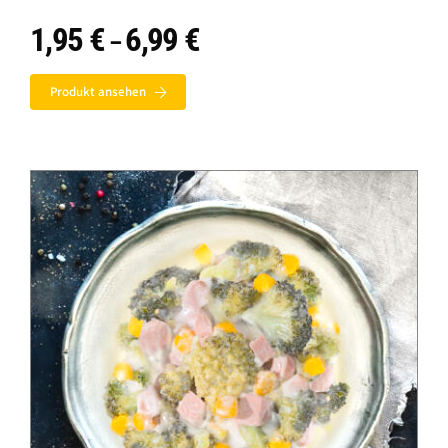
1,95
€
6,99
€
Preisspanne:
–
1,95 €
bis
Produkt ansehen
6,99 €