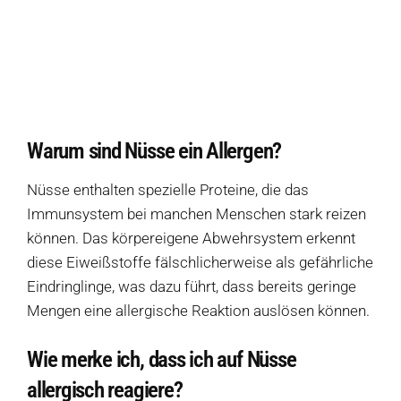
Eine Auswahl an Produkten ohne Nüsse
Warum sind Nüsse ein Allergen?
Wie merke ich, dass ich auf Nüsse allergisch reagiere?
Welche Symptome entstehen bei Nüssen?
Warum sind Nüsse ein Allergen?
Welche Produkte sollte ich meiden, wenn ich keine Nüsse vertrage?
Nüsse enthalten spezielle Proteine, die das
Wie werden Nüsse in Zutatenlisten noch bezeichnet?
Immunsystem bei manchen Menschen stark reizen
können. Das körpereigene Abwehrsystem erkennt
Welche allergiefreien Alternativen ersetzen Nüsse?
diese Eiweißstoffe fälschlicherweise als gefährliche
Quellen
Eindringlinge, was dazu führt, dass bereits geringe
Mengen eine allergische Reaktion auslösen können.
Wie merke ich, dass ich auf Nüsse
Weitere Ressourcen
allergisch reagiere?
Diese Seite teilen