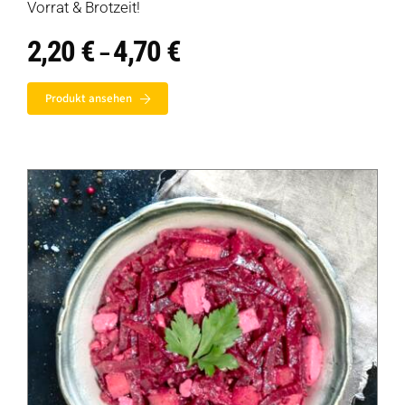
Vorrat & Brotzeit!
2,20
€
4,70
€
Preisspanne:
–
2,20 €
bis
Produkt ansehen
4,70 €