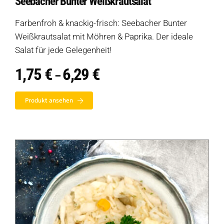
Seebacher Bunter Weißkrautsalat
Farbenfroh & knackig-frisch: Seebacher Bunter
Weißkrautsalat mit Möhren & Paprika. Der ideale
Salat für jede Gelegenheit!
1,75
€
6,29
€
Preisspanne:
–
1,75 €
bis
Produkt ansehen
6,29 €