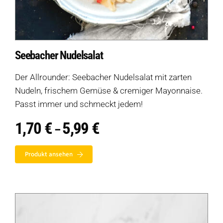
Seebacher Nudelsalat
Der Allrounder: Seebacher Nudelsalat mit zarten
Nudeln, frischem Gemüse & cremiger Mayonnaise.
Passt immer und schmeckt jedem!
1,70
€
5,99
€
Preisspanne:
–
1,70 €
bis
Produkt ansehen
5,99 €