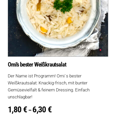
Omi’s bester Weißkrautsalat
Der Name ist Programm! Omi´s bester
Weißkrautsalat: Knackig-frisch, mit bunter
Gemüsevielfalt & feinem Dressing. Einfach
unschlagbar!
1,80
€
6,30
€
Preisspanne:
–
1,80 €