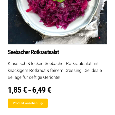
Seebacher Rotkrautsalat
Klassisch & lecker: Seebacher Rotkrautsalat mit
knackigem Rotkraut & feinem Dressing. Die ideale
Beilage für deftige Gerichte!
1,85
€
6,49
€
Preisspanne:
–
1,85 €
bis
Produkt ansehen
6,49 €
Auf dieser Seite