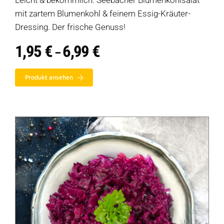
Leicht & bekömmlich: Seebacher Blumenkohlsalat
mit zartem Blumenkohl & feinem Essig-Kräuter-
Dressing. Der frische Genuss!
1,95
€
6,99
€
Preisspanne:
–
1,95 €
bis
Produkt ansehen
6,99 €