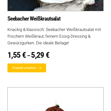
Seebacher Weißkrautsalat
Knackig & klassisch: Seebacher Weißkrautsalat mit
frischem Weißkraut, feinem Essig-Dressing &
Gewürzgurken. Die ideale Beilage!
1,55
€
5,29
€
Preisspanne:
–
1,55 €
bis
Produkt ansehen
5,29 €