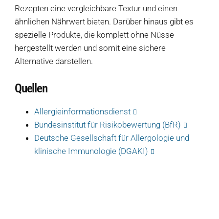
Rezepten eine vergleichbare Textur und einen
ähnlichen Nährwert bieten. Darüber hinaus gibt es
Produkte
spezielle Produkte, die komplett ohne Nüsse
hergestellt werden und somit eine sichere
Salate
Alternative darstellen.
Klöße
Quellen
Dips
Allergieinformationsdienst
Soßen
Bundesinstitut für Risikobewertung (BfR)
Produkt-Übersicht
Deutsche Gesellschaft für Allergologie und
Jetzt vorbestellen
klinische Immunologie (DGAKI)
Produkte nach Allergenen
Produkte nach Saison
Weiteres