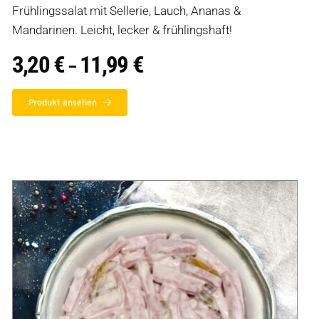
Frühlingssalat mit Sellerie, Lauch, Ananas &
Mandarinen. Leicht, lecker & frühlingshaft!
3,20
€
11,99
€
Preisspanne:
–
3,20 €
bis
11,99 €
Produkt ansehen