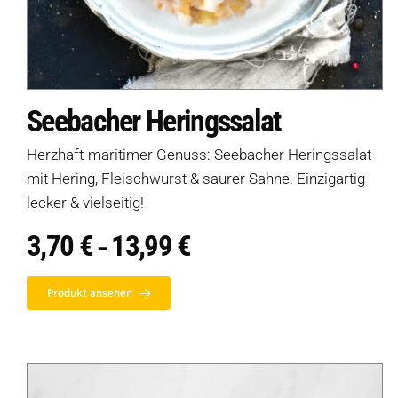
Seebacher Heringssalat
Herzhaft-maritimer Genuss: Seebacher Heringssalat
mit Hering, Fleischwurst & saurer Sahne. Einzigartig
lecker & vielseitig!
3,70
€
13,99
€
Preisspanne:
–
3,70 €
bis
13,99 €
Produkt ansehen