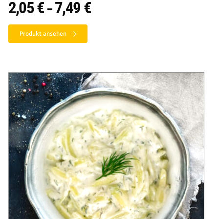
2,05
€
7,49
€
Preisspanne:
–
2,05 €
bis
7,49 €
Produkt ansehen