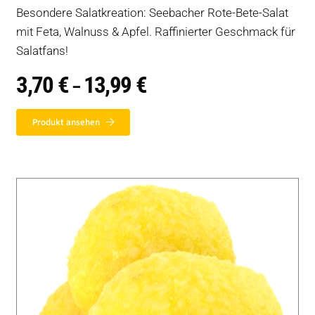
Besondere Salatkreation: Seebacher Rote-Bete-Salat
mit Feta, Walnuss & Apfel. Raffinierter Geschmack für
Salatfans!
3,70
€
13,99
€
Preisspanne:
–
3,70 €
bis
13,99 €
Produkt ansehen
Auf dieser Seite