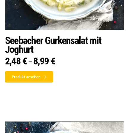
Seebacher Gurkensalat mit
Joghurt
2,48
€
8,99
€
Preisspanne:
–
2,48 €
bis
8,99 €
Produkt ansehen