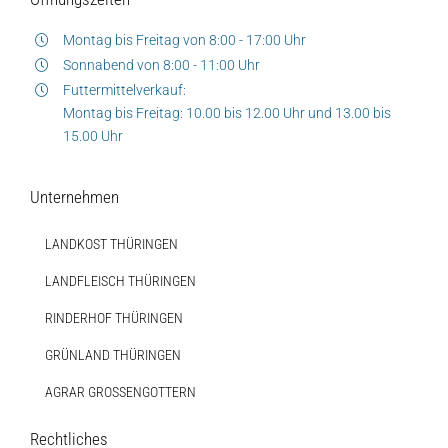
Montag bis Freitag von 8:00 - 17:00 Uhr
Sonnabend von 8:00 - 11:00 Uhr
Futtermittelverkauf:
Montag bis Freitag: 10.00 bis 12.00 Uhr und 13.00 bis
15.00 Uhr
Auf dieser Seite
Weitere Ressourcen
Unternehmen
Diese Seite teilen
Hofladen Seebach
LANDKOST THÜRINGEN
Verkaufswagen-Tour
LANDFLEISCH THÜRINGEN
RINDERHOF THÜRINGEN
Weitere Verkaufsstellen
GRÜNLAND THÜRINGEN
Über uns
AGRAR GROSSENGOTTERN
Rechtliches