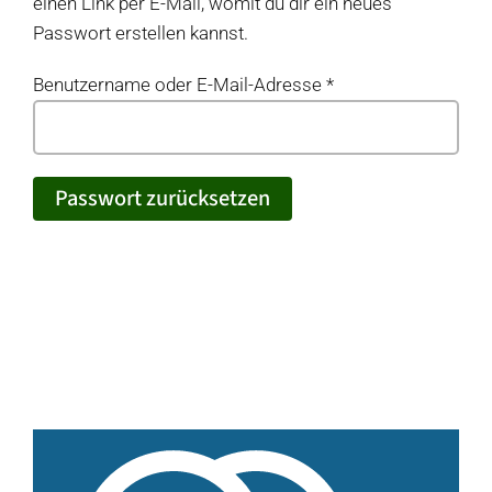
einen Link per E-Mail, womit du dir ein neues
Passwort erstellen kannst.
Produkte
Erforderlich
Benutzername oder E-Mail-Adresse
*
Produkt-Übersicht
Jetzt vorbestellen
Produkte nach Allergenen
Passwort zurücksetzen
Produkte nach Saison
Weiteres
Hofladen Seebach
Verkaufswagen-Tour
Weitere Verkaufsstellen