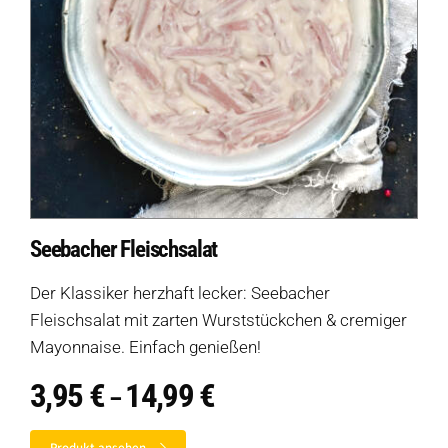
Seebacher Fleischsalat
Der Klassiker herzhaft lecker: Seebacher
Fleischsalat mit zarten Wurststückchen & cremiger
Mayonnaise. Einfach genießen!
3,95
€
14,99
€
Preisspanne:
–
3,95 €
bis