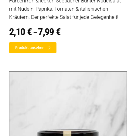
Farbenfroh & lecker: Seebacher Bunter Nudelsalat
mit Nudeln, Paprika, Tomaten & italienischen
Kräutern. Der perfekte Salat für jede Gelegenheit!
2,10
€
7,99
€
Preisspanne:
–
2,10 €
bis
Produkt ansehen
7,99 €