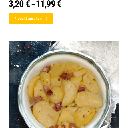
3,20
€
11,99
€
Preisspanne:
–
3,20 €
bis
Produkt ansehen
11,99 €