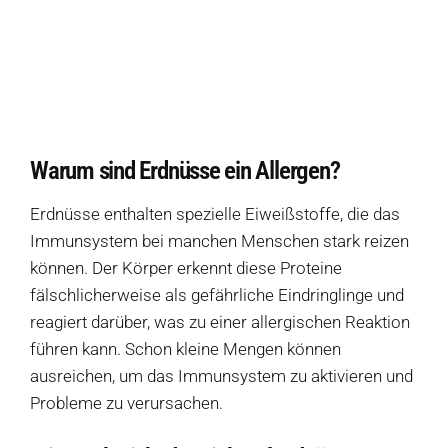
Auf dieser Seite
Eine Auswahl an Produkten ohne Erdnüsse
Warum sind Erdnüsse ein Allergen?
Wie merke ich, dass ich auf Erdnüssen allergisch reagiere?
Warum sind Erdnüsse ein Allergen?
Welche Symptome erzeugen Erdnüsse?
Erdnüsse enthalten spezielle Eiweißstoffe, die das
Welche Produkte sollte ich meiden, wenn ich keine Erdnüsse vertrage?
Immunsystem bei manchen Menschen stark reizen
können. Der Körper erkennt diese Proteine ​​
Wie werden Erdnüsse in Zutatenlisten noch bezeichnet?
fälschlicherweise als gefährliche Eindringlinge und
Welche allergiefreien Alternativen ersetzen Erdnüsse?
reagiert darüber, was zu einer allergischen Reaktion
führen kann. Schon kleine Mengen können
Quellen
ausreichen, um das Immunsystem zu aktivieren und
Probleme zu verursachen.
Weitere Ressourcen