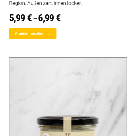
Region. Außen zart, innen locker.
5,99
€
6,99
€
Preisspanne:
–
5,99 €
bis
Produkt ansehen
6,99 €