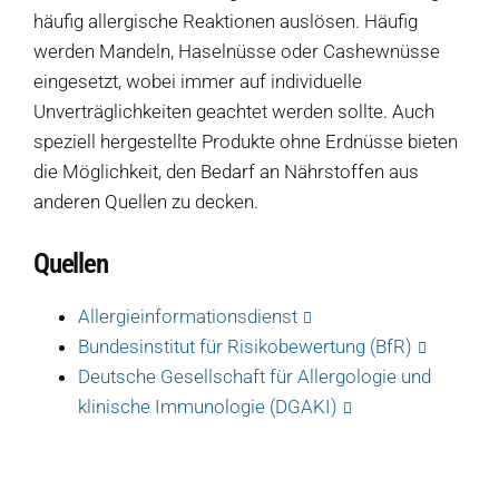
häufig allergische Reaktionen auslösen. Häufig
werden Mandeln, Haselnüsse oder Cashewnüsse
eingesetzt, wobei immer auf individuelle
Unverträglichkeiten geachtet werden sollte. Auch
Produkte
speziell hergestellte Produkte ohne Erdnüsse bieten
die Möglichkeit, den Bedarf an Nährstoffen aus
Salate
anderen Quellen zu decken.
Klöße
Quellen
Dips
Allergieinformationsdienst
Soßen
Bundesinstitut für Risikobewertung (BfR)
Produkt-Übersicht
Deutsche Gesellschaft für Allergologie und
Jetzt vorbestellen
klinische Immunologie (DGAKI)
Produkte nach Allergenen
Produkte nach Saison