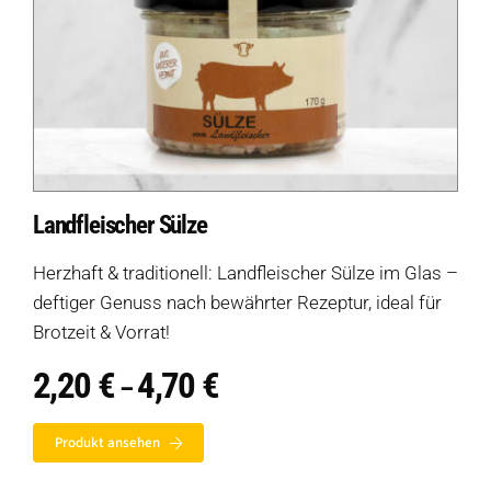
Landfleischer Sülze
Herzhaft & traditionell: Landfleischer Sülze im Glas –
deftiger Genuss nach bewährter Rezeptur, ideal für
Brotzeit & Vorrat!
2,20
€
4,70
€
Preisspanne:
–
2,20 €
bis
Produkt ansehen
4,70 €