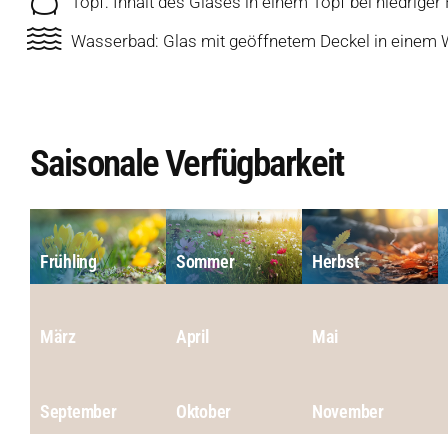
Topf: Inhalt des Glases in einem Topf bei niedrig
Wasserbad: Glas mit geöffnetem Deckel in einem 
Saisonale Verfügbarkeit
Frühling
Sommer
Herbst
März
April
Mai
September
Oktober
November