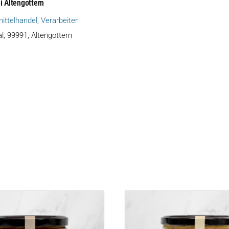
i Altengottern
ittelhandel
,
Verarbeiter
, 99991, Altengottern