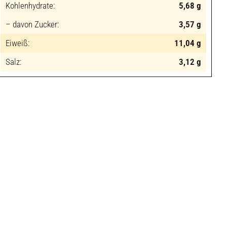
Kohlenhydrate:
5,68 g
– davon Zucker:
3,57 g
Eiweiß:
11,04 g
Salz:
3,12 g