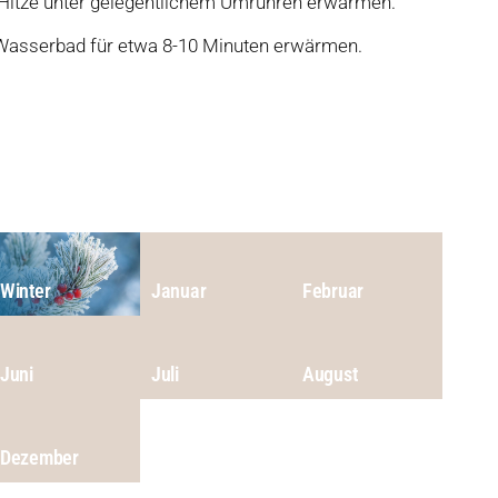
er Hitze unter gelegentlichem Umrühren erwärmen.
Wasserbad für etwa 8-10 Minuten erwärmen.
Winter
Januar
Februar
Juni
Juli
August
Dezember