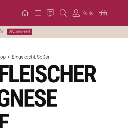
Konto
öße
Jetzt probieren!
hop
Eingekocht
Soßen
FLEISCHER
GNESE
E