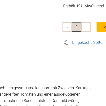
Enthält 19% MwSt., zzgl.
Landfleischer
Bolognese
Eingekocht
,
Soßen
Sauce
Menge
ch fein gewolft und langsam mit Zwiebeln, Karotten
nnengereiften Tomaten und einer ausgewogenen
 aromatische Sauce entsteht. Das mild würzige