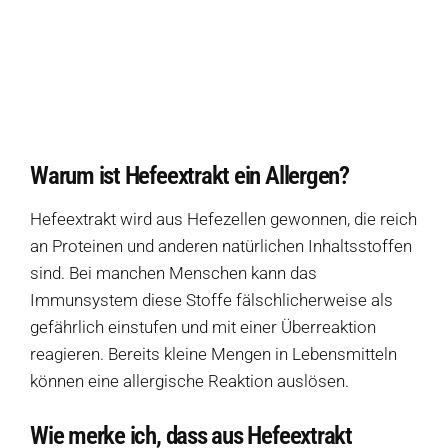
Auf dieser Seite
Eine Auswahl an Produkten ohne Hefeextrakt
Warum ist Hefeextrakt ein Allergen?
Wie merke ich, dass aus Hefeextrakt allergisch reagiere?
Warum ist Hefeextrakt ein Allergen?
Welche Symptome entstehen durch Hefeextrakt?
Hefeextrakt wird aus Hefezellen gewonnen, die reich
Welche Produkte sollte ich meiden, wenn ich kein Hefeextrakt vertrage?
an Proteinen und anderen natürlichen Inhaltsstoffen
sind. Bei manchen Menschen kann das
Wie wird Hefeextrakt in Zutatenlisten noch bezeichnet?
Immunsystem diese Stoffe fälschlicherweise als
Welche allergiefreien Alternativen ersetzen Hefeextrakt?
gefährlich einstufen und mit einer Überreaktion
reagieren. Bereits kleine Mengen in Lebensmitteln
Quellen
können eine allergische Reaktion auslösen.
Wie merke ich, dass aus Hefeextrakt