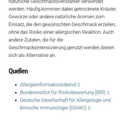
natürliche Geschmacksverstärker verwendet
werden. Häufig kommen dabei getrocknete Kräuter,
Gewürze oder andere natürliche Aromen zum
Einsatz, die den gewünschten Geschmack erzielen,
ohne das Risiko einer allergischen Reaktion. Auch
Produkte
andere Zutaten, die für die
Geschmacksintensivierung genutzt werden, bieten
Salate
sich als Alternative an.
Klöße
Quellen
Dips
Allergieinformationsdienst
Soßen
Bundesinstitut für Risikobewertung (BfR)
Produkt-Übersicht
Deutsche Gesellschaft für Allergologie und
Jetzt vorbestellen
klinische Immunologie (DGAKI)
Produkte nach Allergenen
Produkte nach Saison