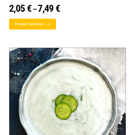
2,05
€
7,49
€
Preisspanne:
–
2,05 €
bis
Produkt ansehen
7,49 €