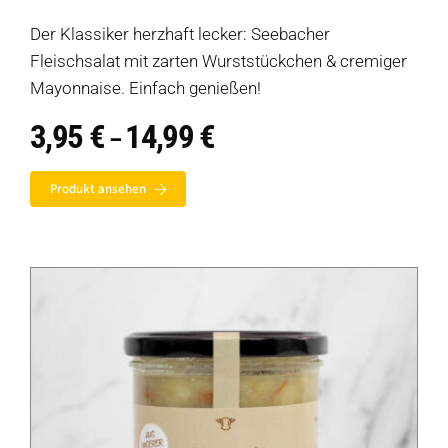
Der Klassiker herzhaft lecker: Seebacher
Fleischsalat mit zarten Wurststückchen & cremiger
Mayonnaise. Einfach genießen!
3,95
€
14,99
€
Preisspanne:
–
3,95 €
bis
Produkt ansehen
14,99 €