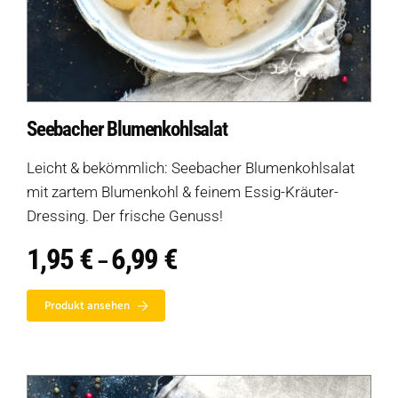
Seebacher Blumenkohlsalat
Leicht & bekömmlich: Seebacher Blumenkohlsalat
mit zartem Blumenkohl & feinem Essig-Kräuter-
Dressing. Der frische Genuss!
1,95
€
6,99
€
Preisspanne:
–
1,95 €
bis
Produkt ansehen
6,99 €