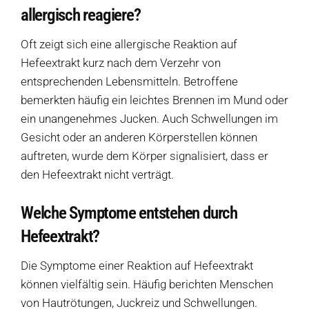
Weitere Ressourcen
allergisch reagiere?
Diese Seite teilen
Oft zeigt sich eine allergische Reaktion auf
Hofladen Seebach
Hefeextrakt kurz nach dem Verzehr von
entsprechenden Lebensmitteln. Betroffene
Verkaufswagen-Tour
bemerkten häufig ein leichtes Brennen im Mund oder
ein unangenehmes Jucken. Auch Schwellungen im
Weitere Verkaufsstellen
Gesicht oder an anderen Körperstellen können
auftreten, wurde dem Körper signalisiert, dass er
Über uns
den Hefeextrakt nicht verträgt.
Welche Symptome entstehen durch
Hefeextrakt?
Die Symptome einer Reaktion auf Hefeextrakt
können vielfältig sein. Häufig berichten Menschen
von Hautrötungen, Juckreiz und Schwellungen.