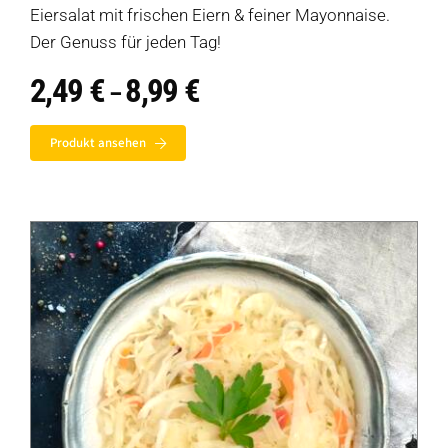
Eiersalat mit frischen Eiern & feiner Mayonnaise.
Der Genuss für jeden Tag!
2,49
€
8,99
€
Preisspanne:
–
2,49 €
bis
Produkt ansehen
8,99 €