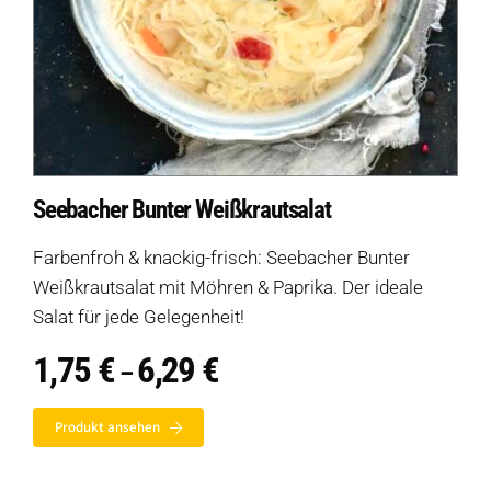
Seebacher Bunter Weißkrautsalat
Farbenfroh & knackig-frisch: Seebacher Bunter
Weißkrautsalat mit Möhren & Paprika. Der ideale
Salat für jede Gelegenheit!
1,75
€
6,29
€
Preisspanne:
–
1,75 €
bis
Produkt ansehen
6,29 €