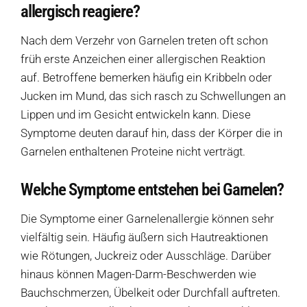
allergisch reagiere?
Diese Seite teilen
Hofladen Seebach
Nach dem Verzehr von Garnelen treten oft schon
früh erste Anzeichen einer allergischen Reaktion
Verkaufswagen-Tour
auf. Betroffene bemerken häufig ein Kribbeln oder
Jucken im Mund, das sich rasch zu Schwellungen an
Weitere Verkaufsstellen
Lippen und im Gesicht entwickeln kann. Diese
Symptome deuten darauf hin, dass der Körper die in
Über uns
Garnelen enthaltenen Proteine ​​nicht verträgt.
Welche Symptome entstehen bei Garnelen?
Die Symptome einer Garnelenallergie können sehr
vielfältig sein. Häufig äußern sich Hautreaktionen
wie Rötungen, Juckreiz oder Ausschläge. Darüber
hinaus können Magen-Darm-Beschwerden wie
Bauchschmerzen, Übelkeit oder Durchfall auftreten.