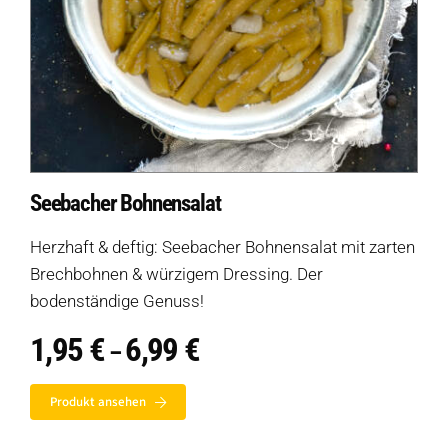
Seebacher Bohnensalat
Herzhaft & deftig: Seebacher Bohnensalat mit zarten
Brechbohnen & würzigem Dressing. Der
bodenständige Genuss!
1,95
€
6,99
€
Preisspanne:
–
1,95 €
bis
Produkt ansehen
6,99 €