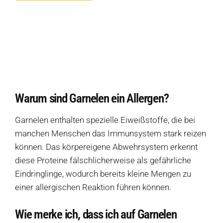
Eine Auswahl an Produkten ohne Garnelen
Warum sind Garnelen ein Allergen?
Wie merke ich, dass ich auf Garnelen allergisch reagiere?
Welche Symptome entstehen bei Garnelen?
Warum sind Garnelen ein Allergen?
Welche Produkte sollte ich meiden, wenn ich keine Garnelen vertrage?
Garnelen enthalten spezielle Eiweißstoffe, die bei
Wie wird Garnelen in Zutatenlisten noch bezeichnet?
manchen Menschen das Immunsystem stark reizen
Welche allergiefreien Alternativen ersetzen Garnelen?
können. Das körpereigene Abwehrsystem erkennt
diese Proteine ​​fälschlicherweise als gefährliche
Quellen
Eindringlinge, wodurch bereits kleine Mengen zu
einer allergischen Reaktion führen können.
Weitere Ressourcen
Wie merke ich, dass ich auf Garnelen