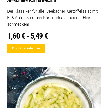
Seebacher Kartoffelsalat
Der Klassiker für alle: Seebacher Kartoffelsalat mit
Ei & Apfel. So muss Kartoffelsalat aus der Heimat
schmecken!
1,60
€
5,49
€
Preisspanne:
–
1,60 €
bis
Produkt ansehen
5,49 €