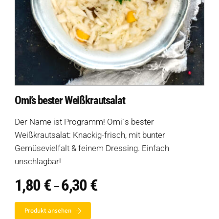
Omi’s bester Weißkrautsalat
Der Name ist Programm! Omi´s bester
Weißkrautsalat: Knackig-frisch, mit bunter
Gemüsevielfalt & feinem Dressing. Einfach
unschlagbar!
1,80
€
6,30
€
Preisspanne:
–
1,80 €
bis
Auf dieser Seite
Produkt ansehen
6,30 €