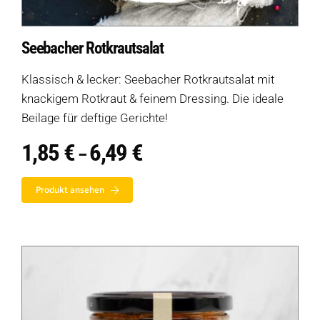
Seebacher Rotkrautsalat
Klassisch & lecker: Seebacher Rotkrautsalat mit
knackigem Rotkraut & feinem Dressing. Die ideale
Beilage für deftige Gerichte!
1,85
€
6,49
€
Preisspanne:
–
1,85 €
bis
Produkt ansehen
6,49 €