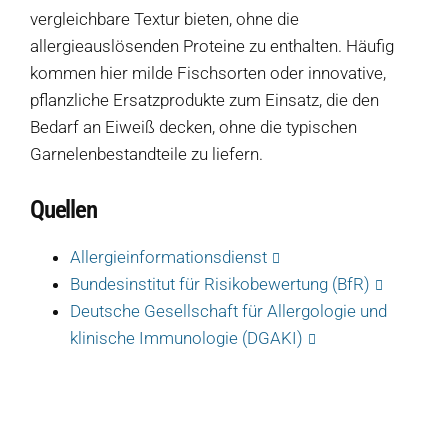
vergleichbare Textur bieten, ohne die
allergieauslösenden Proteine ​​zu enthalten. Häufig
kommen hier milde Fischsorten oder innovative,
Produkte
pflanzliche Ersatzprodukte zum Einsatz, die den
Bedarf an Eiweiß decken, ohne die typischen
Salate
Garnelenbestandteile zu liefern.
Klöße
Quellen
Dips
Allergieinformationsdienst
Soßen
Bundesinstitut für Risikobewertung (BfR)
Produkt-Übersicht
Deutsche Gesellschaft für Allergologie und
Jetzt vorbestellen
klinische Immunologie (DGAKI)
Produkte nach Allergenen
Produkte nach Saison