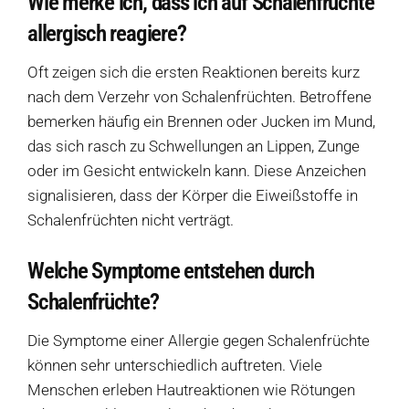
Wie merke ich, dass ich auf Schalenfrüchte
Diese Seite teilen
Hofladen Seebach
allergisch reagiere?
Verkaufswagen-Tour
Oft zeigen sich die ersten Reaktionen bereits kurz
nach dem Verzehr von Schalenfrüchten. Betroffene
Weitere Verkaufsstellen
bemerken häufig ein Brennen oder Jucken im Mund,
das sich rasch zu Schwellungen an Lippen, Zunge
Über uns
oder im Gesicht entwickeln kann. Diese Anzeichen
signalisieren, dass der Körper die Eiweißstoffe in
Schalenfrüchten nicht verträgt.
Welche Symptome entstehen durch
Schalenfrüchte?
Die Symptome einer Allergie gegen Schalenfrüchte
können sehr unterschiedlich auftreten. Viele
Menschen erleben Hautreaktionen wie Rötungen