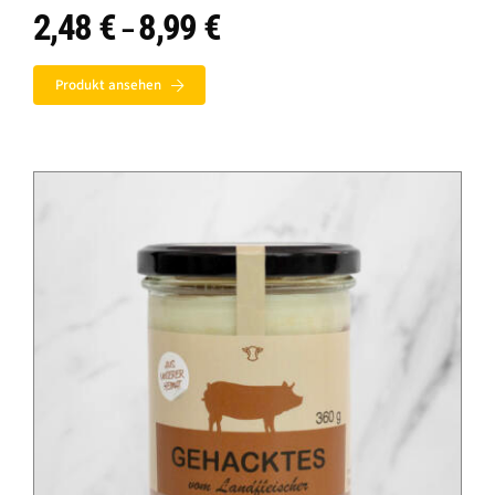
2,48
€
8,99
€
Preisspanne:
–
2,48 €
bis
Produkt ansehen
8,99 €