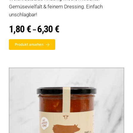
Gemüsevielfalt & feinem Dressing. Einfach
unschlagbar!
1,80
€
6,30
€
Preisspanne:
–
1,80 €
bis
Produkt ansehen
6,30 €