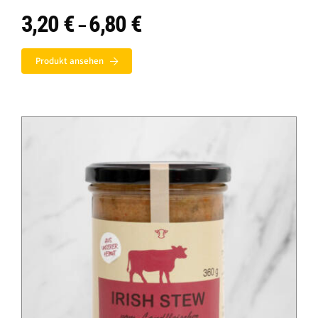
3,20
€
6,80
€
Preisspanne:
–
3,20 €
bis
Produkt ansehen
6,80 €