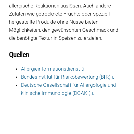
allergische Reaktionen auslösen. Auch andere
Zutaten wie getrocknete Früchte oder speziell
Produkte
hergestellte Produkte ohne Nüsse bieten
Möglichkeiten, den gewünschten Geschmack und
Salate
die benötigte Textur in Speisen zu erzielen.
Klöße
Quellen
Dips
Allergieinformationsdienst
Soßen
Bundesinstitut für Risikobewertung (BfR)
Produkt-Übersicht
Deutsche Gesellschaft für Allergologie und
Jetzt vorbestellen
klinische Immunologie (DGAKI)
Produkte nach Allergenen
Produkte nach Saison
Weiteres