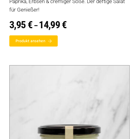
Paprika, Erbsen & cremiger Soße. Der deftige Salat
für Genießer!
3,95
€
14,99
€
Preisspanne:
–
3,95 €
bis
Produkt ansehen
14,99 €