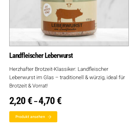
Landfleischer Leberwurst
Herzhafter Brotzeit-Klassiker: Landfleischer
Leberwurst im Glas – traditionell & würzig, ideal für
Brotzeit & Vorrat!
2,20
€
4,70
€
Preisspanne:
–
2,20 €
bis
Produkt ansehen
4,70 €