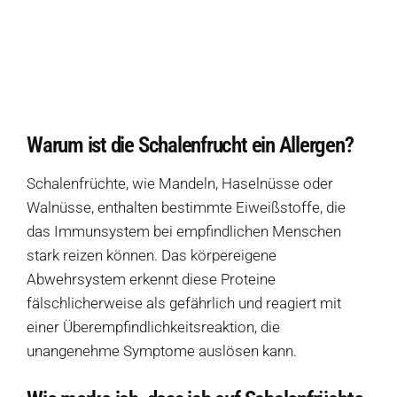
Eine Auswahl an Produkten ohne Schalenfrüchte
Warum ist die Schalenfrucht ein Allergen?
Wie merke ich, dass ich auf Schalenfrüchte allergisch reagiere?
Welche Symptome entstehen durch Schalenfrüchte?
Warum ist die Schalenfrucht ein Allergen?
Welche Produkte sollte ich meiden, wenn ich keine Schalenfrüchte vertrage?
Schalenfrüchte, wie Mandeln, Haselnüsse oder
Wie werden Schalenfrüchte in Zutatenlisten noch bezeichnet?
Walnüsse, enthalten bestimmte Eiweißstoffe, die
das Immunsystem bei empfindlichen Menschen
Welche allergiefreien Alternativen ersetzen Schalenfrüchte?
stark reizen können. Das körpereigene
Abwehrsystem erkennt diese Proteine ​​
Quellen
fälschlicherweise als gefährlich und reagiert mit
einer Überempfindlichkeitsreaktion, die
unangenehme Symptome auslösen kann.
Weitere Ressourcen