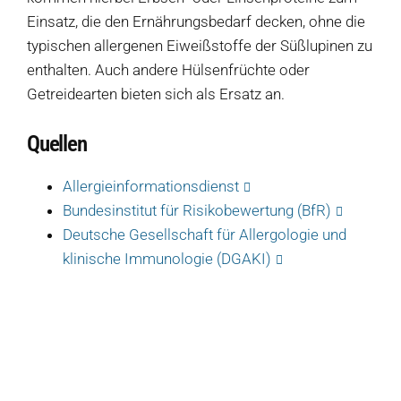
Einsatz, die den Ernährungsbedarf decken, ohne die
Produkte
typischen allergenen Eiweißstoffe der Süßlupinen zu
enthalten. Auch andere Hülsenfrüchte oder
Salate
Getreidearten bieten sich als Ersatz an.
Klöße
Quellen
Dips
Allergieinformationsdienst
Soßen
Bundesinstitut für Risikobewertung (BfR)
Produkt-Übersicht
Deutsche Gesellschaft für Allergologie und
Jetzt vorbestellen
klinische Immunologie (DGAKI)
Produkte nach Allergenen
Produkte nach Saison
Weiteres