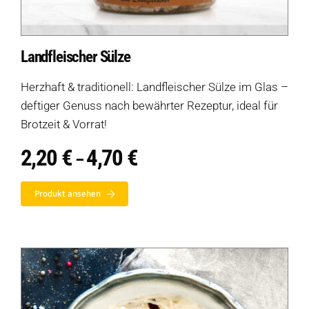
Landfleischer Sülze
Herzhaft & traditionell: Landfleischer Sülze im Glas –
deftiger Genuss nach bewährter Rezeptur, ideal für
Brotzeit & Vorrat!
2,20
€
4,70
€
Preisspanne:
–
2,20 €
bis
Produkt ansehen
4,70 €