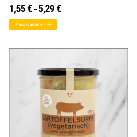
1,55
€
5,29
€
Preisspanne:
–
1,55 €
bis
Produkt ansehen
5,29 €