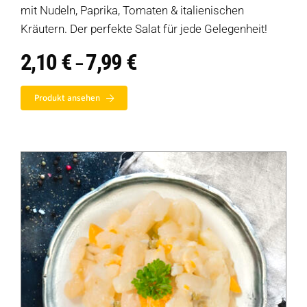
mit Nudeln, Paprika, Tomaten & italienischen
Kräutern. Der perfekte Salat für jede Gelegenheit!
2,10
€
7,99
€
Preisspanne:
–
2,10 €
bis
Produkt ansehen
7,99 €