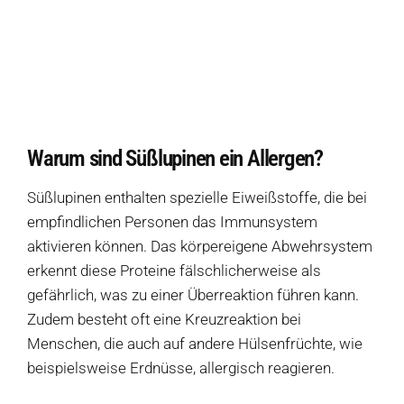
Warum sind Süßlupinen ein Allergen?
Wie merke ich, dass ich auf Süßlupinen allergisch reagiere?
Welche Symptome erzeugen Süßlupinen?
Welche Produkte sollte ich meiden, wenn ich keine Süßlupinen vertrage?
Warum sind Süßlupinen ein Allergen?
Wie werden Süßlupinen in Zutatenlisten noch bezeichnet?
Süßlupinen enthalten spezielle Eiweißstoffe, die bei
empfindlichen Personen das Immunsystem
Welche allergiefreien Alternativen ersetzen Süßlupinen?
aktivieren können. Das körpereigene Abwehrsystem
erkennt diese Proteine ​​fälschlicherweise als
Quellen
gefährlich, was zu einer Überreaktion führen kann.
Zudem besteht oft eine Kreuzreaktion bei
Menschen, die auch auf andere Hülsenfrüchte, wie
Weitere Ressourcen
beispielsweise Erdnüsse, allergisch reagieren.
Diese Seite teilen
Hofladen Seebach