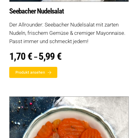
Seebacher Nudelsalat
Der Allrounder: Seebacher Nudelsalat mit zarten
Nudeln, frischem Gemüse & cremiger Mayonnaise.
Passt immer und schmeckt jedem!
1,70
€
5,99
€
Preisspanne:
–
1,70 €
bis
Produkt ansehen
5,99 €