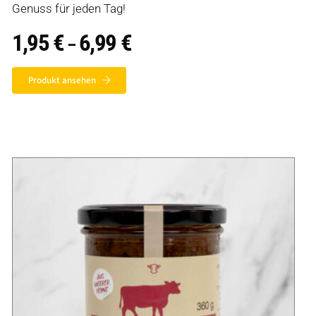
Genuss für jeden Tag!
1,95
€
6,99
€
Preisspanne:
–
1,95 €
bis
6,99 €
Produkt ansehen