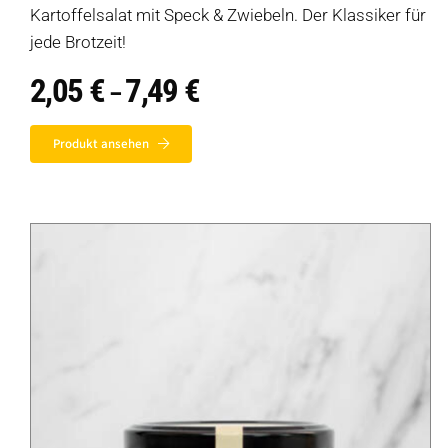
Kartoffelsalat mit Speck & Zwiebeln. Der Klassiker für
jede Brotzeit!
2,05
€
7,49
€
Preisspanne:
–
2,05 €
bis
7,49 €
Produkt ansehen
Produkte