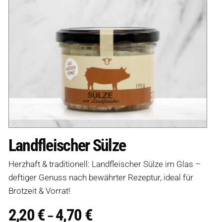
Landfleischer Sülze
Herzhaft & traditionell: Landfleischer Sülze im Glas –
deftiger Genuss nach bewährter Rezeptur, ideal für
Brotzeit & Vorrat!
2,20
€
4,70
€
Preisspanne:
–