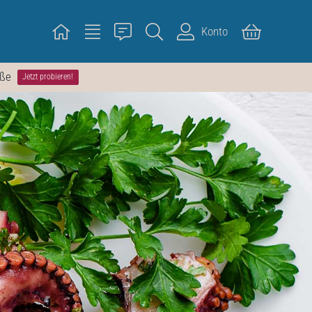
Konto
öße
Jetzt probieren!