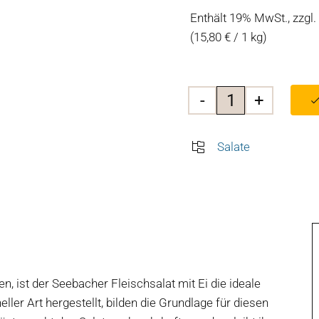
Enthält 19% MwSt., zzgl.
(
15,80
€
/ 1 kg)
Seebacher
Fleischsalat
Salate
mit
Ei
Menge
n, ist der Seebacher Fleischsalat mit Ei die ideale
ler Art hergestellt, bilden die Grundlage für diesen