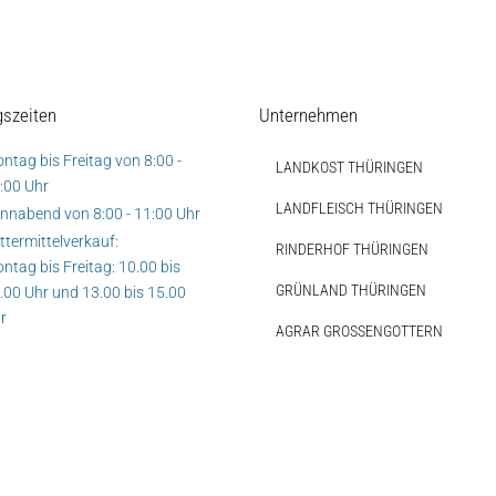
gszeiten
Unternehmen
Auf dieser Seite
Beschreibung
ntag bis Freitag von 8:00 -
LANDKOST THÜRINGEN
:00 Uhr
Individuelle Anfrage
LANDFLEISCH THÜRINGEN
nnabend von 8:00 - 11:00 Uhr
ttermittelverkauf:
RINDERHOF THÜRINGEN
Produktempfehlungen
ntag bis Freitag: 10.00 bis
GRÜNLAND THÜRINGEN
.00 Uhr und 13.00 bis 15.00
r
AGRAR GROSSENGOTTERN
Weitere Ressourcen
Hofladen Seebach
Verkaufswagen-Tour