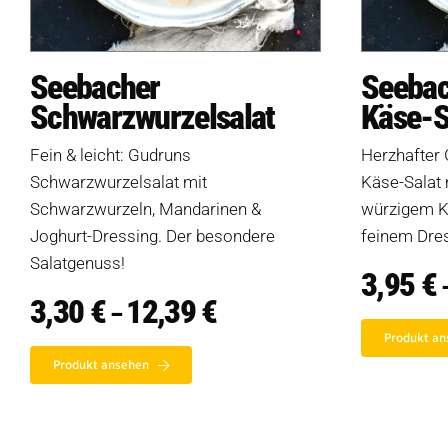
Seebacher
Seebac
Schwarzwurzelsalat
Käse-S
Fein & leicht: Gudruns
Herzhafter
Schwarzwurzelsalat mit
Käse-Salat 
Schwarzwurzeln, Mandarinen &
würzigem Kä
Joghurt-Dressing. Der besondere
feinem Dress
Salatgenuss!
3,95
€
3,30
€
12,39
€
Preisspanne:
–
3,30 €
Produkt an
bis
12,39 €
Produkt ansehen