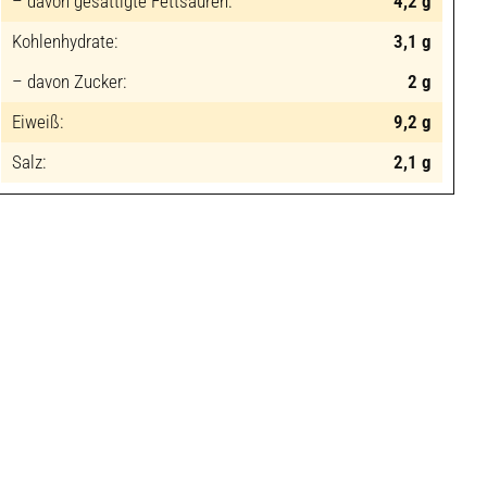
– davon gesättigte Fettsäuren:
4,2 g
Kohlenhydrate:
3,1 g
– davon Zucker:
2 g
Eiweiß:
9,2 g
Salz:
2,1 g