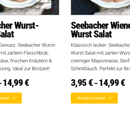
her Wurst-
Seebacher Wien
alat
Wurst Salat
 Genuss: Seebacher Wurst-
Klassisch lecker: Seebache
mit zartem Fleischbrät,
Wurst Salat mit zarten Wür
se, frischen Kräutern &
cremiger Mayonnaise, Senf
ing. Ideal zur Brotzeit!
Schnittlauch. Perfekt zur Bro
14,99
€
Preisspanne:
3,95
€
14,99
€
P
–
–
3,95 €
3,
bis
bi
14,99 €
1
sehen
Produkt ansehen