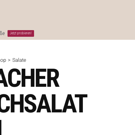
Konto
öße
Jetzt probieren!
hop
Salate
ACHER
SCHSALAT
I