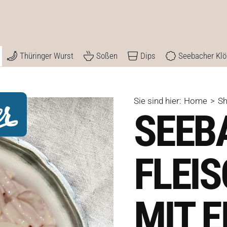
Thüringer Wurst
Soßen
Dips
Seebacher Kl
Sie sind hier:
Home
S
SEEB
FLEI
MIT E