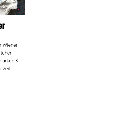
er
r Wiener
stchen,
gurken &
tzeit!
reisspanne:
95 €
s
4,99 €