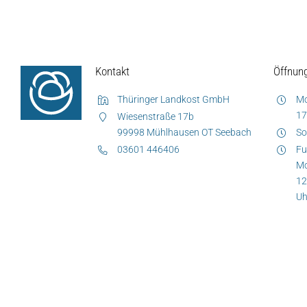
Produkte
Produkt-Übersicht
Jetzt vorbestellen
Kontakt
Öffnun
Produkte nach Allergenen
Thüringer Landkost GmbH
Mo
17
Wiesenstraße 17b
Produkte nach Saison
99998 Mühlhausen OT Seebach
So
03601 446406
Fu
Mo
Weiteres
12
Uh
Hofladen Seebach
Verkaufswagen-Tour
Weitere Verkaufsstellen