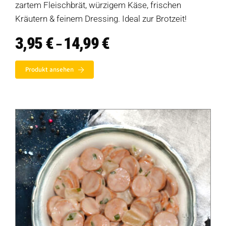
zartem Fleischbrät, würzigem Käse, frischen
Kräutern & feinem Dressing. Ideal zur Brotzeit!
3,95
€
14,99
€
Preisspanne:
–
Auf dieser Seite
3,95 €
bis
Produkt ansehen
14,99 €
Beschreibung
Individuelle Anfrage
Wo kannst du dieses Produkt kaufen?
Produktempfehlungen
Weitere Ressourcen
Diese Seite teilen
Hofladen Seebach