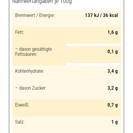
Nährwertangaben je 100g
Brennwert / Energie:
137 kJ / 36 kcal
Fett:
1,6 g
– davon gesättigte
0,1 g
Fettsäuren:
Kohlenhydrate:
3,4 g
– davon Zucker:
3,2 g
Eiweiß:
0,7 g
Salz:
1 g