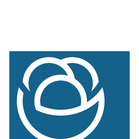
Produkte nach Saison
Weiteres
Hofladen Seebach
Verkaufswagen-Tour
Weitere Verkaufsstellen
Über uns
Unsere Marken-Familie