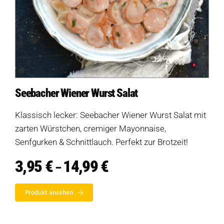
Verkaufswagen-Tour
Weitere Verkaufsstellen
Über uns
Seebacher Wiener Wurst Salat
Klassisch lecker: Seebacher Wiener Wurst Salat mit
zarten Würstchen, cremiger Mayonnaise,
Senfgurken & Schnittlauch. Perfekt zur Brotzeit!
Produkte
3,95
€
14,99
€
Preisspanne:
–
3,95 €
bis
Produkt-Übersicht
Jetzt vorbestellen
Produkt ansehen
14,99 €
Produkte nach Allergenen